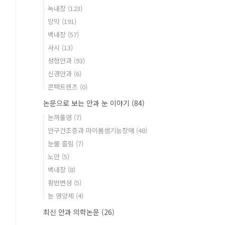
녹내장
(123)
망막
(191)
백내장
(57)
사시
(13)
성형안과
(93)
신경안과
(6)
콘택트렌즈
(0)
논문으로 보는 안과 눈 이야기
(84)
눈꺼풀염
(7)
안구건조증과 마이봄샘기능장애
(48)
눈물 흘림
(7)
노안
(5)
백내장
(8)
황반변성
(5)
눈 영양제
(4)
최신 안과 의학논문
(26)