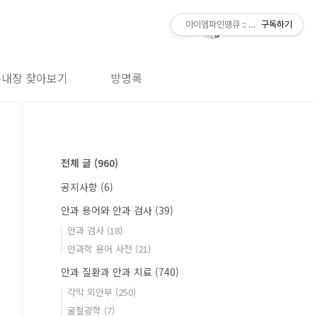
아이엠파인땡큐 :: 아그점빵의 논문으로
구독하기
녹내장 찾아보기
방명록
전체 글
(960)
공지사항
(6)
안과 용어와 안과 검사
(39)
안과 검사
(18)
안과학 용어 사전
(21)
안과 질환과 안과 치료
(740)
각막 외안부
(250)
굴절광학
(7)