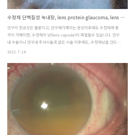
수정체 단백질성 녹내장, lens protein glaucoma, lens particle glaucoma
안구의 천공상은 물론이고, 안구에가해지는 둔상이후에도 수정체에 충
격이 가해지면, 수정체의 낭(lens capsule)이 파열될수 있습니다. 안구
내 수술이나 안구내 주사시술과 같은 시술 이후에도, 수정체낭을 건드리
게 되면, 수정체낭이 뾰족한 기구들로 인해서 손상되어 수정체낭이 파열
2022. 7. 14.
될수 있습니다. 혹은 백내장 수술이후 수정체 물질들을 완전히 제거해야
하는데, 일부가 남는 경우가 있습니다 이처럼 외상이나 수술로 인해서 수
정체낭이 파열되면, 수정체 물질이 전방으로 유출되면서, 수정체 단백질
들이 섬유주를 막아서 안압이 오르게됩니다. 일반적으로 수술이나 외상
이 있고 난뒤에 수일후에 안압상승이 되는 소견을 보이며, 안압상승의 정
도는 수정체 물질의 양, 안구내 염증 유발 정도, 섬유주의 이물제거능력
등에 따라서 다릅니다..