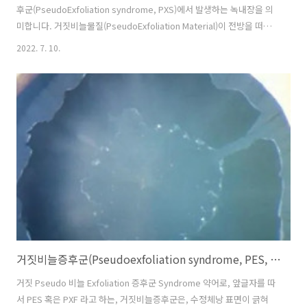
후군(PseudoExfoliation syndrome, PXS)에서 발생하는 녹내장을 의
미합니다. 거짓비늘물질(PseudoExfoliation Material)이 전방을 떠돌
다가 섬유주를 막음으로써, 섬유주의 손상을 일으키커나, 섬유주 자체에
2022. 7. 10.
서부터 거짓비늘물질이 생성되어, 다시 섬유주의 손상을 일으켜, 안압이
올라가는 것이 거짓비늘 녹내장(PXG)의 기전으로 생각되고 있습니다 1.
개방각 녹내장, Open angle glaucoma 거짓비늘 증후군에서 약 40%
에서 녹내장이 동반되는데, 대부분의 경우, 앞선 기전, 즉 거짓비늘물질
에 의한 섬유주의 손상에 의해 발생하는 것으로, 개방각 녹내장입니다.
거짓비늘녹내장(PXG..
거짓비늘증후군(Pseudoexfoliation syndrome, PES, PXF)의 증상, 검사소견, 백내장 발생
거짓 Pseudo 비늘 Exfoliation 증후군 Syndrome 약어로, 앞글자를 따
서 PES 혹은 PXF 라고 하는, 거짓비늘증후군은, 수정체낭 표면이 긁혀