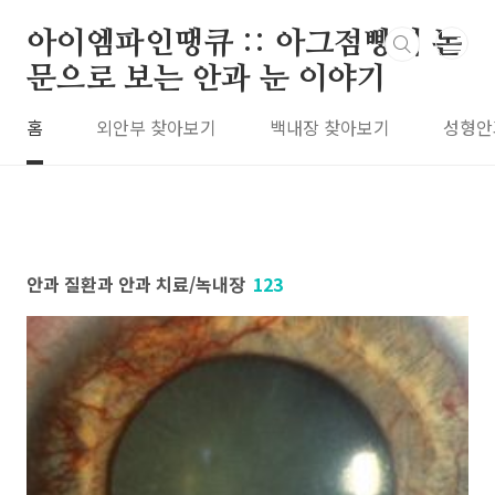
본문 바로가기
아이엠파인땡큐 :: 아그점빵의 논
문으로 보는 안과 눈 이야기
홈
외안부 찾아보기
백내장 찾아보기
성형안
안과 질환과 안과 치료/녹내장
123