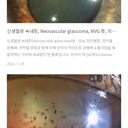
신생혈관 녹내장, Neovascular glaucoma, NVG 뜻, 의미, 원인 질환, 기전, 발생이유
신생혈관 녹내장(neovascular glaucoma)은.. 당뇨 망막병증, 망막혈
관폐쇄, 안허혈 증후군 등에 의해 망막이 저산소증 상태에 노출되었을 때
발생하는 이차성 녹내장의 한 종류입니다. 망막이 저산소증(ischemia)
상태가 되면, 망막의 혈류를 증가시키기위한 목적으로 혈관 성장이 있어
2022. 7. 19.
야 한다는 신호가 발생합니다. 이에 의해서 혈관내피성장인자(vascular
endothelial growth factor, VEGF)라는 물질이 안구내에서 농도가 높
아지게 됩니다. 혈관내피세포성장인자(VEGF)는 문자그대로, 혈관의 성
장을 돕는 체내의 물질인데, 정상적인 혈관 생성이아닌, 성글게 생긴 비
정상적인 혈관성장(신생혈관, new vessel, neovascularization NV)
이 일어나게 됩니다. ..