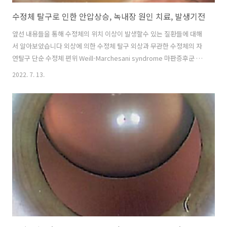
수정체 탈구로 인한 안압상승, 녹내장 원인 치료, 발생기전
앞선 내용들을 통해 수정체의 위치 이상이 발생할수 있는 질환들에 대해
서 알아보았습니다 외상에 의한 수정체 탈구 외상과 무관한 수정체의 자
연탈구 단순 수정체 편위 Weill-Marchesani syndrome 마판증후군 호
모시스틴뇨증 이러한 다양한 질환들에서 수정체의 완전 탈구
2022. 7. 13.
(dislocation) 및 아탈구(subluxation)가 발생할 수 있습니다. [안과 질
환과 안과 치료/녹내장] - 수정체 완전 탈구(complete dislocation)와
부분탈구, 아탈구(subluxation) 원인 종류 [안과 질환과 안과 치료/녹내
장] - 마판증후군(marfan syndrome), 호모시스틴뇨증
(homocystinuria)과 수정체 탈구, 수정체 이탈 수정체의 탈구가 발생하
면 이로 인해서 안압이 상승하고 ..