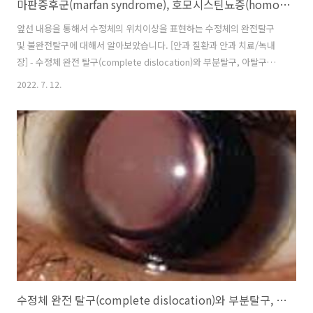
마판증후군(marfan syndrome), 호모시스틴뇨증(homocystinuria)과 수정체 탈구, 수정체 이탈
앞선 내용을 통해서 수정체의 위치이상을 표현하는 수정체의 완전탈구
및 불완전탈구에 대해서 알아보았습니다. [안과 질환과 안과 치료/녹내
장] - 수정체 완전 탈구(complete dislocation)와 부분탈구, 아탈구
(subluxation) 원인 종류 완전탈구(dislocation)는 수정체가 제위체에
2022. 7. 12.
서 완전히 벗어나, 전방에 위치하거나 유리체 내에 위치하는 것을 의미하
고, 불완전탈구(subluxation)이란 수정체가 후방에 위치하고 있으나, 중
심이 이탈(decenter)되거나 기울어진 경우(tilt)를 말합니다. 이러한 수
정체의 위치 이상을 일으킬수 있는 질환들 중에서 독특한 질환 들이 바로
마판증후군과 호모시스틴뇨증입니다. 1. 마판증후군, 마르팡증후군 마
판증후군은 대부분 상염색체 우성유전을 하며..
수정체 완전 탈구(complete dislocation)와 부분탈구, 아탈구(subluxation) 원인 종류