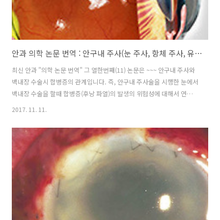
안과 의학 논문 번역 : 안구내 주사(눈 주사, 항체 주사, 유리체강 주입술, 안구내 주입술)와 백내장 수술시 합병증
최신 안과 "의학 논문 번역" 그 열한번째(11) 논문은 ~~~ 안구내 주사와
백내장 수술시 합병증의 관계입니다. 즉, 안구내 주사술을 시행한 눈에서
백내장 수술을 할때 합병증(후낭 파열)의 발생의 위험성에 대해서 연구한
논문입니다. 안구내 주사술, 즉 유리체 강내 주사술은 우리가 흔히 흰동
2017. 11. 11.
자 라고 하는 눈의 공막 부분에 직접 주사침을 찔러 안구내에 약물을 직
접 침투 시키는 시술입니다. 눈에다가 직접 주사를 찌른다니... 상상하기
힘들겠지만, 실제로 10여년 전부터 이와 같은 시술이 시행되어 왔습니
다. 과거에는 진단과 동시에 실명이 될것이라고 판정을 내렸던 각종 망막
질환들이 이제는 안구내 주사술을 통해서 치료가 되고 있고, 완치가 힘든
경우는 조절이 되어가고 있습니다. 예를 들자면.... 나이관련 황반변..