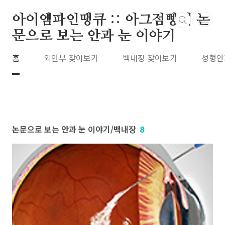
본문 바로가기
아이엠파인땡큐 :: 아그점빵의 논
문으로 보는 안과 눈 이야기
홈
외안부 찾아보기
백내장 찾아보기
성형안
논문으로 보는 안과 눈 이야기/백내장
8