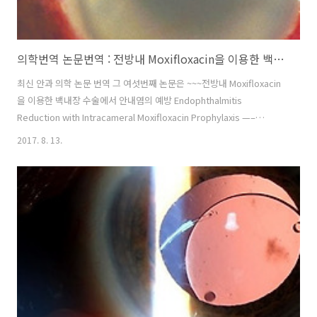
의학번역 논문번역 : 전방내 Moxifloxacin을 이용한 백내장 수술에서 안내염의 예방 Endophthalmitis Reduction with Intracameral Moxifloxacin Prophylaxis
최신 안과 의학 논문 번역 그 여섯번째 논문은 ~~~전방내 Moxifloxacin
을 이용한 백내장 수술에서 안내염의 예방 Endophthalmitis
Reduction with Intracameral Moxifloxacin Prophylaxis —–
Introduction—– 안내염은 안과 의사들이 수술시 가장 조심하고 겁을 내
2017. 8. 13.
는 합병증이말그대로 안구 내의 구조물들에 염증이 생기는 것으로서 사
진에서 보는것 처럼눈아래에 하얀 농이 보일정도로 염증이 심하게 되고,
보통 법적인 실명에 이르게 되는 경우가 많은 질병이다.본논문은 백내장
수술시 안내염의 예방책으로의 전방내 Moxifloxacin (비가목스) 를 사용
하는것에 대한 논문이다.백내장 수술시 전방내 항생제를 주사를 추가하
는 것은 트렌드로서 점점 증가하고 ..