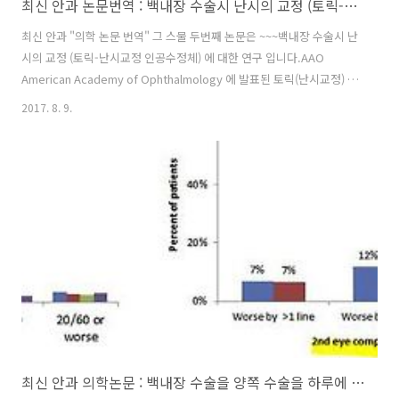
최신 안과 논문번역 : 백내장 수술시 난시의 교정 (토릭-난시교정 인공수정체)
최신 안과 "의학 논문 번역" 그 스물 두번째 논문은 ~~~백내장 수술시 난
시의 교정 (토릭-난시교정 인공수정체) 에 대한 연구 입니다.AAO
American Academy of Ophthalmology 에 발표된 토릭(난시교정) 인
공 수정체의 축 어긋남 : 수술중 & 수술후의 어긋남 Axis Misalignment
2017. 8. 9.
of Toric Intraocular Lens: Placement Error and Postoperative
Rotation 입니다.2017년 현재 Article in Press : Internet advance 즉
곧 발행이 될 연구를 미리 인터넷에서 미리보는 형식으로 곧 발간될 따끈
따끈한 연구입니다. 우선 난시에 대해서 간략하게 알아봅시다.눈의 굴절
이상(눈의 도수가 맞지 않는것) 의 종..
최신 안과 의학논문 : 백내장 수술을 양쪽 수술을 하루에 해도 안전할까요?