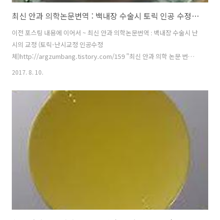
최신 안과 의학논문번역 : 백내장 수술시 토릭 인공 수정체의 어긋남
이전 포스팅 내용에 이어서 ~ 최신 안과 의학논문번역 : 백내장 수술시 난
시의 교정 (토릭-난시교정 인공수정
체)http://argzumbang.tistory.com/159 "최신 안과 의학 논문 번역"
그 스물 두번째 논문은백내장 수술시 난시의 교정 (토릭-난시교정 인공
2017. 8. 10.
수정체) 에 대한 연구로서AAO American Academy of
Ophthalmology 에 발표된 토릭(난시교정) 인공 수정체의 축 어긋남 :
수술중 & 수술후의 어긋남 Axis Misalignment of Toric Intraocular
Lens: Placement Error and Postoperative Rotation 입니다앞서 이
야기한것 처럼 난시가 있는 눈에서 백내장 수술을 할때 난시를 교정해주
는 방법중의 하나가 "토릭 T..