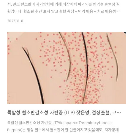
서, 말초 혈소판이 자가항체에 의해 비장에서 파괴되는 면역성 출혈성 질
환입니다. 혈소판 수만 보지 말고 출혈 증상 + 면역 반응 + 치료 반응성까
지 종합적으로 판단해야 합니다. ITP의 증상은 출혈성 경향으로, 자반
2025. 8. 8.
(purpura) easy bruising(쉽게 멍듦), 점막 출혈 과 함꼐 여성에서는 과
다월경(menorrhagia)이 나타납니다. 다른 질환과의 중요한 감별 포인
트는, 비장비대가 없고, 림프절 비대가 없다는 것입니다. 이들이 있다면
반드시 백혈병, 림프종, SLE 등 다른 질환의 감별이 필요합니다. 검사 소
견에서 Platelet count 가 감소되어 나타납니다. 보통 니다. Platelet
lifespan 단..
특발성 혈소판감소성 자반증 (ITP) 잦은멍, 점상출혈, 코피, 급성 만성 나이
특발성 혈소판감소성 자반증 ,ITP(Idiopathic Thrombocytopenic
Purpura)는 정상 골수에서 혈소판이 잘 만들어지고 있음에도, 자가항체