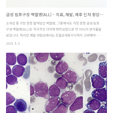
급성 림프구성 백혈병(ALL) – 치료, 재발, 예후 인자 항암치료 방사선치료 약물
소아암 중 가장 흔한 혈액암인 백혈병, 그중에서도 가장 흔한 급성 림프
구성 백혈병(ALL)은 적극적인 다약제 화학요법으로 약 70%의 완치율을
보입니다. 하지만 재발 위험군에서는 조혈모세포이식까지 고려해야 하
며, 진단 초기부터 예후 불량 인자를 파악하는 것이 치료 설계의 핵심입
2025. 9. 3.
니다. 치료 전략은 위험도 기반 치료입니다. 치료 강도는 진단 시 혈소판
수, 나이, 초기 WBC 수치, 관해 속도 등을 반영하여 치료를 결정합니다.
관해 유도 (Induction), 즉 치료를 시작하는 단계에서는, Vincristine,
Prednisone, L-asparaginase 등의 항암제를 사용합니다. 치료를 한뒤
이를 굳히는 공고요법 (Consolidation)에서는 Methotrexate, 6-
Mercap..