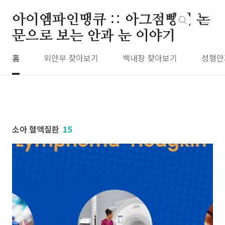
본문 바로가기
아이엠파인땡큐 :: 아그점빵의 논
문으로 보는 안과 눈 이야기
홈
외안부 찾아보기
백내장 찾아보기
성형안
소아 혈액질환
15