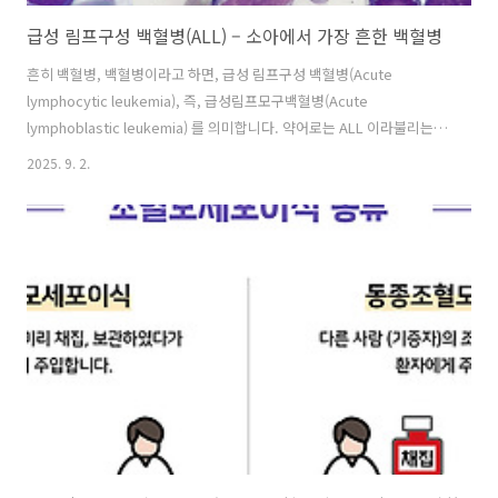
급성 림프구성 백혈병(ALL) – 소아에서 가장 흔한 백혈병
흔히 백혈병, 백혈병이라고 하면, 급성 림프구성 백혈병(Acute
lymphocytic leukemia), 즉, 급성림프모구백혈병(Acute
lymphoblastic leukemia) 를 의미합니다. 약어로는 ALL 이라불리는
이 질환은, 소아 악성 종양 중 발생률이 가장 높은 혈액암입니다. 골수에
2025. 9. 2.
서 비정상적인 림프모구(lymphoblast)로 인해 미성숙 림프구
(lymphocyte)가 비정상적으로 증식하여 정상 조혈 기능을 억제하고, 전
신 장기에 침범해 다양한 증상을 유발합니다. 림프구성 백혈병의 주요 증
상은, 조혈기능 억제로 인한 증상입니다. 적혈구 생성의 장애로 인해, 빈
혈이 발생하면, 창백, 무기력, 피로 등이 나타나며, 혈소판 감소로 인해서
는 멍, 점막출혈, 코피(50%에서 관..