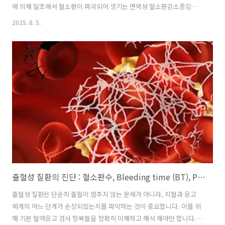
에 의해 말초에서 혈소판이 파괴되어 생기는 면역성 혈소판감소증입니
다. 연령에 따라 Acute ITP와 Chronic ITP로 나뉘며, 치료 전략과 예후
2025. 8. 5.
가 매우 다릅니다. Acute ITP (급성 특발성 혈소판감소증)은보통 2~6세
의 소아에서 성별 무관 (M = F) 하게 발생합니다. 발병 기전은, 주로 상기
도 바이러스 감염 1~4주 후에 바이러스 항원 자극에 의해 혈소판 표면에
대한 비정상적인 항체가 형성되는데, 항체-혈소판 복합체가 비장의 대식
세포(macrophage)에 의해 파괴 되는것입니다. 대부분 6개월 이내 자연
호전 (spontan..
출혈성 질환의 진단 : 혈소판수, Bleeding time (BT), PT 와 aPTT, 피브리노겐 측정
출혈성 질환은 단순히 출혈이 멈추지 않는 문제가 아니라, 지혈과 응고
체계의 어느 단계가 손상되었는지를 파악하는 것이 중요합니다. 이를 위
해 기본 혈액응고 검사 항목들을 정확히 이해하고 해석 해야만 합니다.