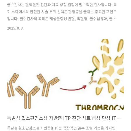
골수검사는 혈액질환 진단과 치료 방침 결정에 필수적인 검사입니다. 특
히 소아에서의 안전한 시술 부위 선택은 합병증을 줄이는 중요한 포인트
입니다. 골수검사의 목적은 재생불량성 빈혈, 백혈병, 골수섬유화, 골수
형성이상증후군 등 혈액질환 진단을 위해서 이빈다. 또한 빈혈 원인 감별
2025. 8. 8.
을 통해 골수에서의 생성이 정상적인지 혹은 그렇지 못한지으 ㅣ감별을
위해서입니다. 즉, 조혈 부전 인지 파괴성 빈혈인지 , 즉 생성의 장애인
지, 생성은 정상이나 파괴가되는것인지의 감별을 합니다. 또한 혈액 질환
이외에서도, 악성 종양의 골수 침범 여부를 확인하게되고, 항암치료 후
골수 회복 정도를 평가합니다. 골수검사 부위는 연령별로 차이가 납니다.
2세 미만 영유아에서는 정강이에서 채위하는데, 양측 근위 경골
(proximal ..
특발성 혈소판감소성 자반증 ITP 진단 치료 급성 만성 ITP 치료
특발성 혈소판감소성 자반증(ITP)은 정상적인 골수 조혈 기능을 가지면