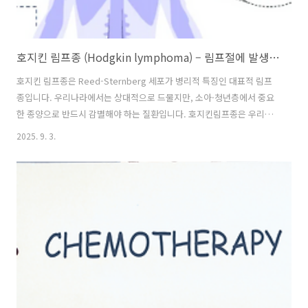
호지킨 림프종 (Hodgkin lymphoma) – 림프절에 발생한 암
호지킨 림프종은 Reed-Sternberg 세포가 병리적 특징인 대표적 림프
종입니다. 우리나라에서는 상대적으로 드물지만, 소아·청년층에서 중요
한 종양으로 반드시 감별해야 하는 질환입니다. 호지킨림프종은 우리나
라에서는 비호지킨 림프종(NHL)보다 발생이 적ㅎ습니다. 호지킨 림프종
2025. 9. 3.
(HL)의 호발 연령은 15~34세, 그리고 50세 전후로 두 번의 peak를 보입
니다 흔한 초기 소견은 무통성 경부 림프절 종대입니다. 대개 국소적으로
시작해서 단계적 전이를 보이는데, 이런 과정에서 전신 증상 (B
symptoms)이 나타납니다. 대개 발열 (원인불명), 야간 발한, 체중 감소
(6개월 내 10% 이상)이 나타나며, 림프절 종대 + 전신 증상(B증상)이 동
반되면 반드시 림프종 감별이 필요합니다. Reed..