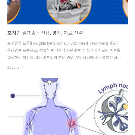
호지킨 림프종 – 진단, 병기, 치료 전략
호지킨 림프종(Hodgkin lymphoma, HL)은 Reed-Sternberg 세포가
특징인 림프종으로, 정확한 병리학적 진단과 병기 설정이 치료와 예후를
결정하는 핵심입니다. 림프절이 붓는 경우, 우리나라에서는 결핵성 림프
절염 등 감염성 원인이 흔해 반드시 이러한 감염성 원인에 대한 감별이
2025. 9. 4.
필요합니다. 이후 흉부 X-ray 를 촬영하여 경부 림프절 종대 환자에서 종
격동 림프절 비대를 확인하는데, 이경우 호즈킨 림프종(HL) 가능성이 커
집니다. 이후 림프절 생검은 확진에 필수적인데, Reed-Sternberg 세포
를 확인합니다. 골수검사를 시행하여 Stage III, IV 또는 B 증상 동반 시
병기 설정 위해 시행하게됩니다. 호즈킨 림프종의 병기는 Ann Arbor 분
류를 사용합니다. ..