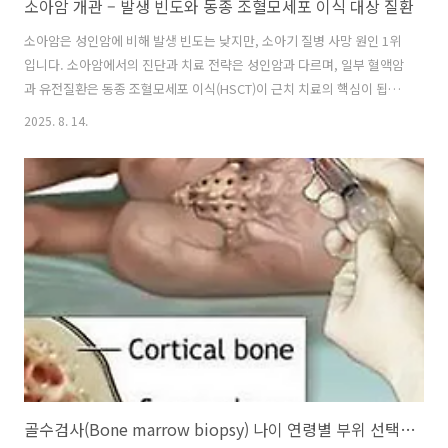
소아암 개관 – 발생 빈도와 동종 조혈모세포 이식 대상 질환
소아암은 성인암에 비해 발생 빈도는 낮지만, 소아기 질병 사망 원인 1위
입니다. 소아암에서의 진단과 치료 전략은 성인암과 다르며, 일부 혈액암
과 유전질환은 동종 조혈모세포 이식(HSCT)이 근치 치료의 핵심이 됩니
다. 소아암 발생 빈도는 성인과는 많은 차이를 보입니다. 전체 소아암에
2025. 8. 14.
서 가장 흔한 암 발생은 1위: 백혈병 (~30%) 2위: 뇌종양 3위: 림프종 4
위: 신경모세포종 5위: 연부조직육종 이러한 순서로 나타납니다. 이중에
서 혈액암을 제외하여 고형암만 살펴보면, 1위: 뇌종양 2위: 신경모세포
종 3위: Wilm’s 종양 4위: 연부조직육종 5위: 골종양 이처럼 혈액암이 가
장 흔하게 발생합니다. 이중 동종 조혈모세포 이식(HSCT, Allogeneic
Hematopoietic Stem Ce..
골수검사(Bone marrow biopsy) 나이 연령별 부위 선택 골수천자