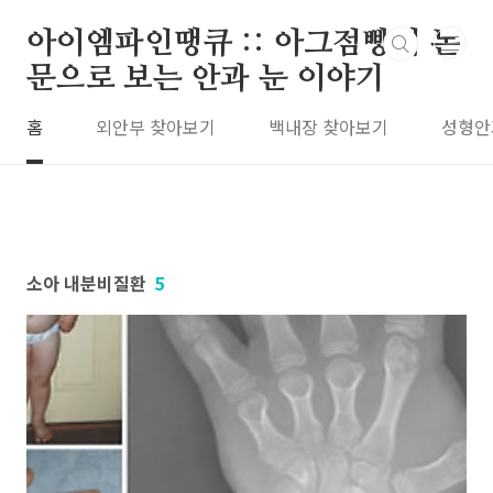
본문 바로가기
아이엠파인땡큐 :: 아그점빵의 논
문으로 보는 안과 눈 이야기
홈
외안부 찾아보기
백내장 찾아보기
성형안
소아 내분비질환
5