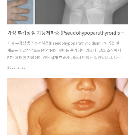
가성 부갑상샘 기능저하증 (Pseudohypoparathyroidism, Albright hereditary osteodystrophy)
가성 부갑상샘 기능저하증(Pseudohypoparathyroidism, PHP)은 실
제로는 부갑상샘호르몬(PTH)의 분비는 증가되어 있으나, 말초 조직에서
PTH에 대한 저항성이 있어 실제 효과가 나타나지 않는 질환입니다. 따라
서 PTH 기능저하와 동일한 저칼슘혈증과 고인산혈증이 발생하며,
2025. 9. 25.
Albright hereditary osteodystrophy라는 특징적 외모 소견이 동반
됩니다. 저칼슘혈증 증상으로 인해 테타니, 경련, 손·발 저림, 근육 경축,
감각 이상등이 나타나며, 칼슘부족으로 인해 피부·치아 변화가 나타납니
다. 피부병, 치아 이상 이 나타납니다. 또한 특징적 외모 (Albright
hereditary osteodystrophy)가 나타나는데 작은 키 둥근 얼굴 짧은
목 짧은 손..