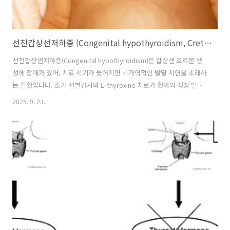
선천갑상선저하증 (Congenital hypothyroidism, Cretinism) – 조기 발견이 예후를 결정한다
선천갑상샘저하증(Congenital hypothyroidism)은 갑상샘 호르몬 생
성에 장애가 있어, 치료 시기가 늦어지면 비가역적인 발달 지연을 초래하
는 질환입니다. 조기 선별검사와 L-thyroxine 치료가 환아의 정상 발달
을 좌우하기 때문에 반드시 조기진단되어야 합니다. 선천갑상선저하증
2025. 9. 23.
은 성장 발달 저하를 동반하기 때문에, BMR (기초대사율) 이 저하되어 있
습니다. 골반 X-ray를 촬영하면, 골연령 감소 소견 과 함께, epiphyseal
dysgenesis, moth-eaten appearance (cuboid, 무릎) 등의 소견이
관찰됩니다. 혈중 호르몬에서 갑상선 수치의 이상, 즉, TSH ↑, Free T4
↓, PRL ↑소견이 동반됩니다. TSH 자극 검사에서는 1차성 갑상샘 원..