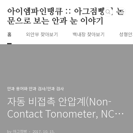
본문 바로가기
아이엠파인땡큐 :: 아그점빵의 논
문으로 보는 안과 눈 이야기
홈
외안부 찾아보기
백내장 찾아보기
성형안
안과 용어와 안과 검사/안과 검사
자동 비접촉 안압계(Non-
Contact Tonometer, NCT)
- 안과 기본 검사
by 아그점빵
2017. 10. 15.