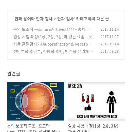
'
안과 용어와 안과 검사
>
안과 검사
' 카테고리의 다른 글
눈의 보조적 구조 : 포도막(uvea)??? - 홍채, 섬모
2017.11.14
체, 맥락막
임상 시험 과정(1상, 2상, 3상)과 민간 요법..
2017.11.07
(0)
(1)
자동 굴절검사기(Autorefractor & Keratome
2017.10.14
ter, ARK) - 안과 기본 검사
전안부와 후안부, 전방와 후방, 방수와 유리체액
2017.09.28
(29)
(초자체액)
(26)
관련글
눈의 보조적 구조 : 포도막
임상 시험 과정(1상, 2상, 3상)
(uvea)??? - 홍채, 섬모체, 맥락
과 민간 요법..