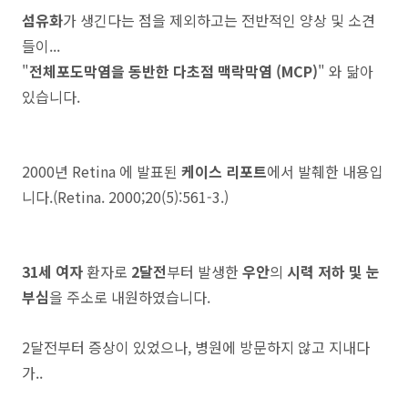
섬유화
가 생긴다는 점을 제외하고는 전반적인 양상 및 소견
들이...
"
전체포도막염을 동반한 다초점 맥락막염 (MCP)
" 와 닮아
있습니다.
2000년 Retina 에 발표된
케이스 리포트
에서 발췌한 내용입
니다.(Retina. 2000;20(5):561-3.)
31세 여자
환자로
2달전
부터 발생한
우안
의
시력 저하 및 눈
부심
을 주소로 내원하였습니다.
2달전부터 증상이 있었으나, 병원에 방문하지 않고 지내다
가..