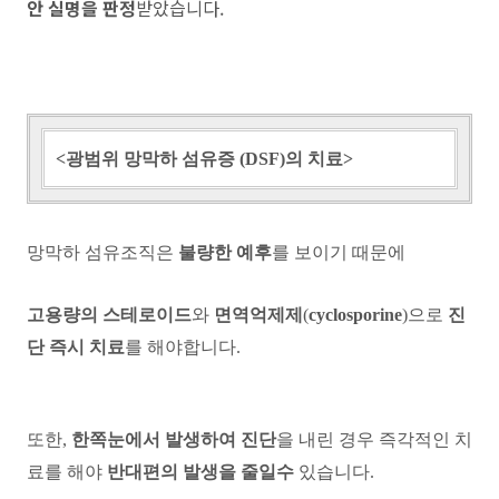
안 실명을 판정
받았습니다.
<광범위 망막하 섬유증 (DSF)의 치료>
망막하 섬유조직은
불량한 예후
를 보이기 때문에
고용량의 스테로이드
와
면역억제제
(
cyclosporine
)으로
진
단 즉시 치료
를 해야합니다.
또한,
한쪽눈에서 발생하여 진단
을 내린 경우 즉각적인 치
료를 해야
반대편의 발생을 줄일수
있습니다.