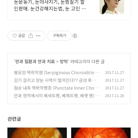
눈운동기, 눈마사지기, 눈찜질기 할
인판매. 눈건강해지는법, 눈 고민 상
담 환영
공감
구독하기
'
안과 질환과 안과 치료
>
망막
' 카테고리의 다른 글
뱀모양 맥락막염 (Serpiginous Choroiditis, S
2017.11.27
C), 지도모양 맥락막염(Geographic choroidit
감기 걸리고 양눈 시력이 떨어진다?? 급성 후부
2017.11.27
is, GC)
다발성 판모양 색소상피증 (Acute Posterior M
(0)
점상 내측 맥락막병증 (Punctate Inner Choro
2017.11.27
ultifocal Placoid Pigment Epitheliopathy,
idopathy, PIC) : 신생혈관(CNV) 발생이 특징적
안과 영역에서의 베세트병, 베체트병, 베쳇 병(B
2017.11.26
APMPPE)
인 흰점증후군
(0)
ehcet's disease), 눈 베체트, 베체트 포도막염
(1)
(Ocular behcet)
(0)
관련글