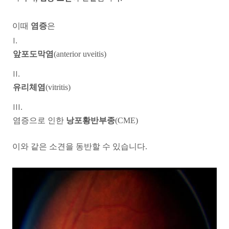
이때
염증
은
앞포도막염
(anterior uveitis)
유리체염
(vitritis)
염증으로 인한
낭포황반부종
(CME)
이와 같은 소견을 동반할 수 있습니다.