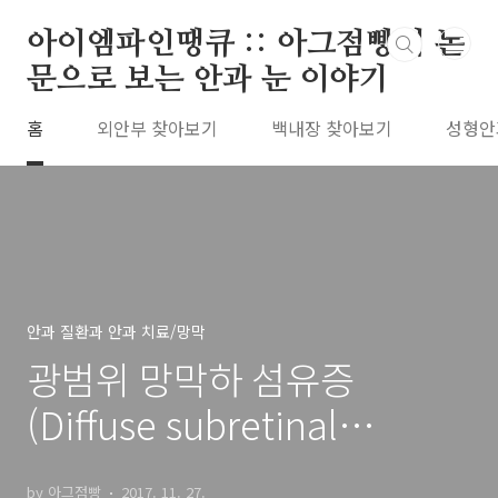
본문 바로가기
아이엠파인땡큐 :: 아그점빵의 논
문으로 보는 안과 눈 이야기
홈
외안부 찾아보기
백내장 찾아보기
성형안
안과 질환과 안과 치료/망막
광범위 망막하 섬유증
(Diffuse subretinal
fibrosis, DSF)
by 아그점빵
2017. 11. 27.