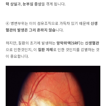
력 상실
과,
눈부심 증상
을 겪게 됩니다.
④
병변부위는 이미 섬유조직으로 가득차 있기 때문에
신생
혈관의 발생은 그리 흔하지 않습
니다.
하지만, 질환의 초기에 발생하는
망막하액(SRF)
는
신생혈관
으로 인한것인지, 이
질환 자체
로 인한 것인지를 감별하는 것
이 중요합니다.