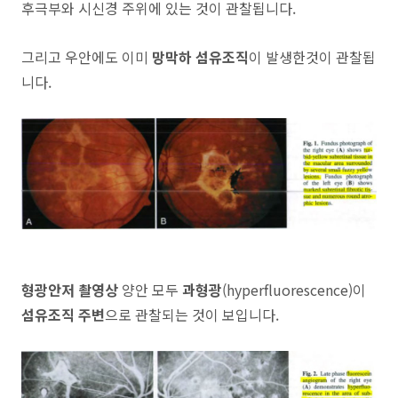
후극부와 시신경 주위에 있는 것이 관찰됩니다.
그리고 우안에도 이미
망막하 섬유조직
이 발생한것이 관찰됩
니다.
형광안저 촬영상
양안 모두
과형광
(hyperfluorescence)이
섬유조직 주변
으로 관찰되는 것이 보입니다.