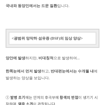
국내와 동양인에서는 드문 질환
입니다.
<광범위 망막하 섬유증 (DSF)의 임상 양상>
양안에 발생
하지만,
비대칭적
으로 발생하여...
한쪽눈에서 먼저 발생
하고,
반대편눈에서는 수개월 내
에
발생하는 양상을 보입니다.
①
발병 초기
에는 안저의 후극부에
황색의 반점
이 생기기 시
작하며,
염증 소견
이 관찰됩니다.