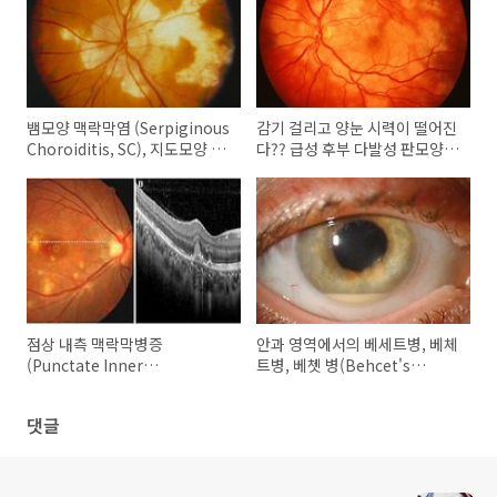
뱀모양 맥락막염 (Serpiginous
감기 걸리고 양눈 시력이 떨어진
Choroiditis, SC), 지도모양 맥
다?? 급성 후부 다발성 판모양
락막염(Geographic
색소상피증 (Acute Posterior
choroiditis, GC)
Multifocal Placoid Pigment
Epitheliopathy, APMPPE)
점상 내측 맥락막병증
안과 영역에서의 베세트병, 베체
(Punctate Inner
트병, 베쳇 병(Behcet's
Choroidopathy, PIC) : 신생
disease), 눈 베체트, 베체트 포
혈관(CNV) 발생이 특징적인 흰
도막염 (Ocular behcet)
댓글
점증후군