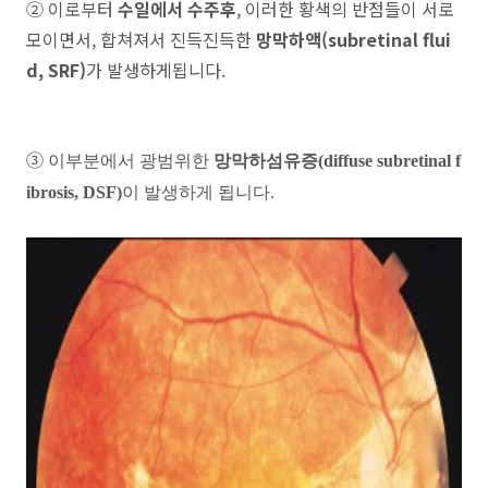
②
이로부터
수일에서 수주후
, 이러한 황색의 반점들이 서로
모이면서, 합쳐져서 진득진득한
망막하액(subretinal flui
d, SRF)
가 발생하게됩니다.
③
이부분에서 광범위한
망막하섬유증(diffuse subretinal f
ibrosis, DSF)
이 발생하게 됩니다.