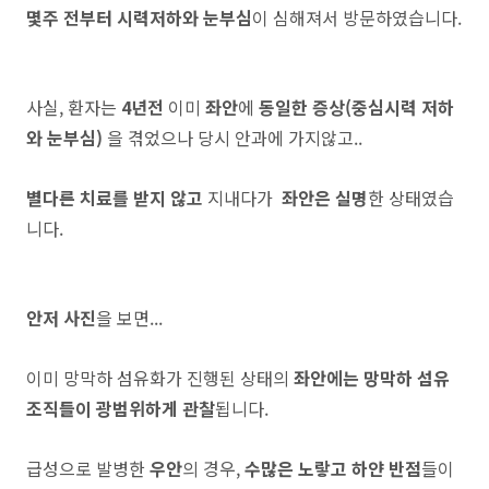
몇주 전부터 시력저하와 눈부심
이 심해져서 방문하였습니다.
사실, 환자는
4년전
이미
좌안
에
동일한 증상(중심시력 저하
와 눈부심)
을 겪었으나 당시 안과에 가지않고..
별다른 치료를 받지 않고
지내다가
좌안은 실명
한 상태였습
니다.
안저 사진
을 보면...
이미 망막하 섬유화가 진행된 상태의
좌안에는 망막하 섬유
조직들이 광범위하게 관찰
됩니다.
급성으로 발병한
우안
의 경우,
수많은 노랗고 하얀 반점
들이