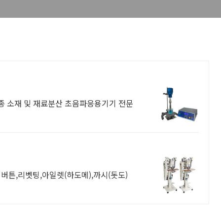
종 소재 및 재료분산 초음파응용기기 전문
튼,리벳팅,아일렛(하도메),까시(돗도)