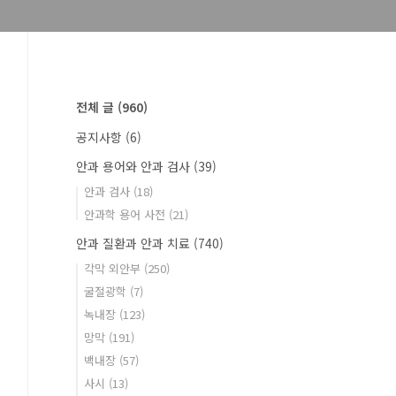
전체 글
(960)
공지사항
(6)
안과 용어와 안과 검사
(39)
안과 검사
(18)
안과학 용어 사전
(21)
안과 질환과 안과 치료
(740)
각막 외안부
(250)
굴절광학
(7)
녹내장
(123)
망막
(191)
백내장
(57)
사시
(13)