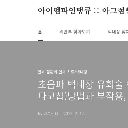
본문 바로가기
아이엠파인땡큐 :: 아그점
홈
외안부 찾아보기
백내장 찾
안과 질환과 안과 치료/백내장
초음파 백내장 유화술 방법
파코찹)방법과 부작용,
by 아그점빵
2018. 2. 17.