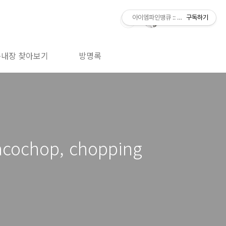
아이엠파인땡큐 :: 아그점빵의 논문으로
구독하기
녹내장 찾아보기
방명록
hop, chopping