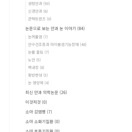
성형안과
(93)
신경안과
(6)
콘택트렌즈
(0)
논문으로 보는 안과 눈 이야기
(84)
눈꺼풀염
(7)
안구건조증과 마이봄샘기능장애
(48)
눈물 흘림
(7)
노안
(5)
백내장
(8)
황반변성
(5)
눈 영양제
(4)
최신 안과 의학논문
(26)
이것저것
(0)
소아 감염병
(7)
소아 소화기질환
(0)
소아 호흡기질환
(0)