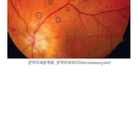
망막미세동맥류, 망막미세꽈리(microaneurysm)