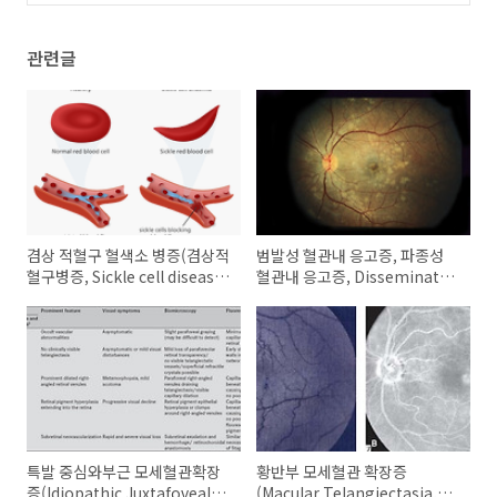
neurysmal telangiectasia)
(0)
관련글
겸상 적혈구 혈색소 병증(겸상적
범발성 혈관내 응고증, 파종성
혈구병증, Sickle cell disease)
혈관내 응고증, Disseminated
와 눈, 안과영역의 침범
intravascular coagulation,
DIC 와 안과, 눈
특발 중심와부근 모세혈관확장
황반부 모세혈관 확장증
증(Idiopathic Juxtafoveal
(Macular Telangiectasia,