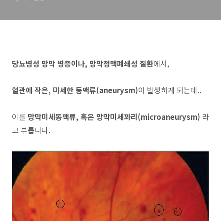
치료
당뇨병성 망막 병증이나, 망막정맥폐쇄성 질환
에서,
혈관에 작은, 미세한 동맥류(aneurysm)
이 발생하게 되는데..
이를
망막미세동맥류, 혹은 망막미세꽈리(microaneurysm)
라
고 부릅니다.