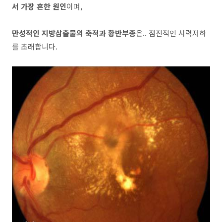
서 가장 흔한 원인
이며,
만성적인 지방삼출물의 축적과 황반부종
은.. 점진적인 시력저하
를 초래합니다.