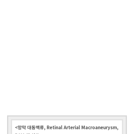
<망막 대동맥류, Retinal Arterial Macroaneurysm,