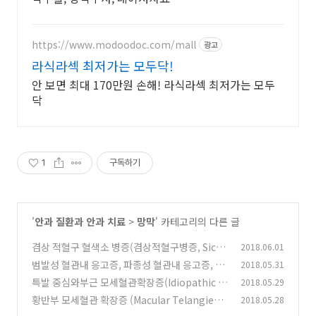
https://www.modoodoc.com/mall
광고
라식라섹 최저가는 모두닥!
안 보면 최대 170만원 손해! 라식라섹 최저가는 모두
닥
1
구독하기
'
안과 질환과 안과 치료
>
망막
' 카테고리의 다른 글
겸상 적혈구 혈색소 병증(겸상적혈구병증, Sickl
2018.06.01
e cell disease)와 눈, 안과영역의 침범
범발성 혈관내 응고증, 파종성 혈관내 응고증, Di
2018.05.31
(0)
sseminated intravascular coagulation, DI
특발 중심와부근 모세혈관확장증(Idiopathic J
2018.05.29
C 와 안과, 눈
uxtafoveal Telangiectasia, IJT) 2형 증상 및
(0)
황반부 모세혈관 확장증 (Macular Telangiect
2018.05.28
검사소견
asia, MacTel)의 분류와 1형 동맥류형 확장증(a
(1)