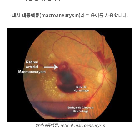
그대서
대동맥류(macroaneurysm)
라는 용어를 사용합니다.
망막대동맥류, retinal macroaneurysm