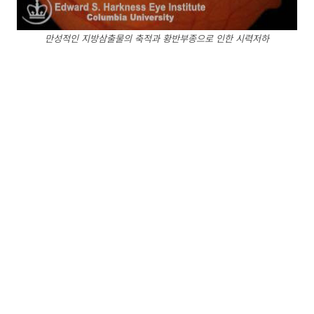
만성적인 지방삼출물의 축적과 황반부종으로 인한 시력저하