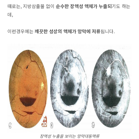
때로는, 지방삼출물 없이
순수한 장액성 액체가 누출되
기도 하는
데,
이런경우에는
깨끗한 성상의 액체가 망막에 저류
됩니다.
장액성 누출을 보이는 망막대동맥류