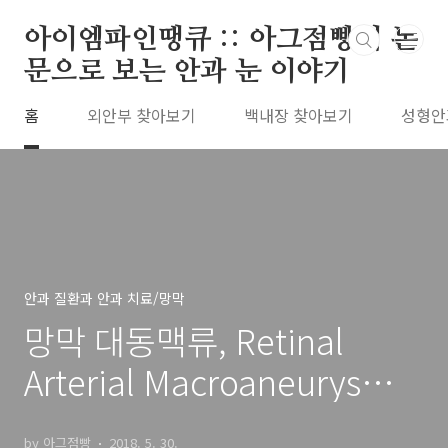
본문 바로가기
아이엠파인땡큐 :: 아그점빵의 논
문으로 보는 안과 눈 이야기
홈
외안부 찾아보기
백내장 찾아보기
성형안
안과 질환과 안과 치료/망막
망막 대동맥류, Retinal
Arterial Macroaneurysm,
RAM 의 증상, 양상, 합병증,
by 아그점빵
2018. 5. 30.