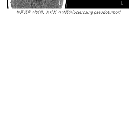
눈물샘을 침범한, 경화성 가성종양(Sclerosing pseudotumor)