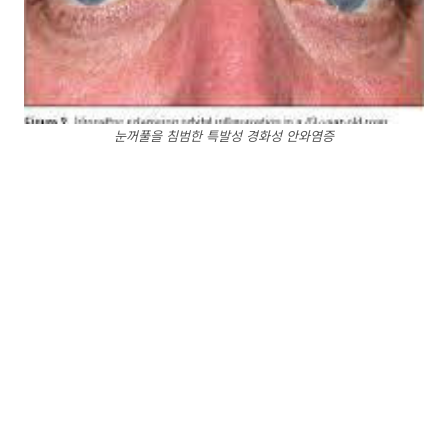
눈꺼풀을 침범한 특발성 경화성 안와염증