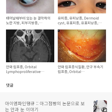
태어날때부터 있는 눈 결막하의
유피종, 유피낭종, Dermoid
노란 지방, 피부지방종,
cyst, 유표피종, 유표피낭종,
Dermolipoma,
Epidermoid cyst
Lipodermoid
안와 림프종, Orbital
안와 림프증식질환, 안구 부속기
Lymphoproliferative
림프종, Orbital
disorder, Orbital
lymphoproliferative
lymphoma 의 증상, 검사소견,
disorders (Orbital LPD),
댓글
치료
Ocular adnexal lymphoma
(OAL)
아이엠파인땡큐 :: 아그점빵의 논문으로 보
는 안과 눈 이야기