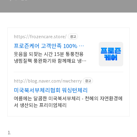
Orbital Inflammation,
Sclerosing Pseudotumor
of Orbit
https://frozencare.store/
광고
프로즌케어 고객만족 100% 발
냉찜질기
웃음을 되찾는 시간 15분 통풍전용
냉찜질팩 풍완화기와 함께해요 냉찜
질은 붓기,열감,통증완화에 탁월합
니다
http://blog.naver.com/nwcherry
광고
미국북서부체리협회 워싱턴체리
여름에는 달콤한 미국북서부체리 - 천혜의 자연환경에
서 생산되는 프리미엄체리