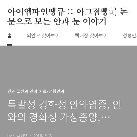
본문 바로가기
아이엠파인땡큐 :: 아그점빵의 논
문으로 보는 안과 눈 이야기
홈
외안부 찾아보기
백내장 찾아보기
성형안
안과 질환과 안과 치료/성형안과
특발성 경화성 안와염증, 안
와의 경화성 가성종양,
Idiopathic Sclerosing
by 아그점빵
2018. 9. 2.