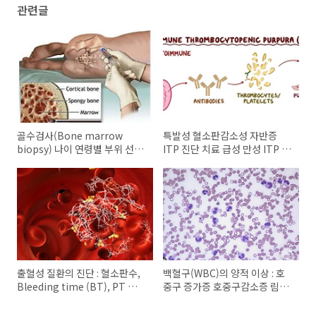
관련글
골수검사(Bone marrow
특발성 혈소판감소성 자반증
biopsy) 나이 연령별 부위 선택
ITP 진단 치료 급성 만성 ITP 치
골수천자
료
출혈성 질환의 진단 : 혈소판수,
백혈구(WBC)의 양적 이상 : 호
Bleeding time (BT), PT 와
중구 증가증 호중구감소증 림프
aPTT, 피브리노겐 측정
구 증가 호산구증가