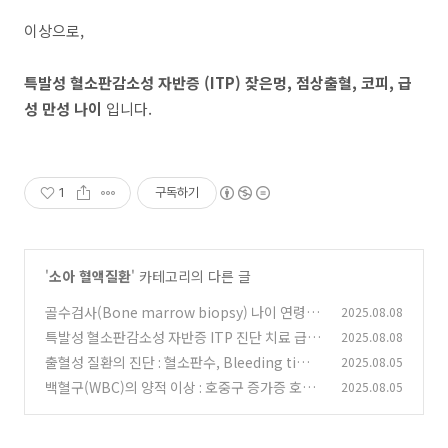
이상으로,
특발성 혈소판감소성 자반증 (ITP) 잦은멍, 점상출혈, 코피, 급
성 만성 나이
입니다.
1
구독하기
'
소아 혈액질환
' 카테고리의 다른 글
골수검사(Bone marrow biopsy) 나이 연령별
2025.08.08
부위 선택 골수천자
특발성 혈소판감소성 자반증 ITP 진단 치료 급성
2025.08.08
(4)
만성 ITP 치료
출혈성 질환의 진단 : 혈소판수, Bleeding time
2025.08.05
(2)
(BT), PT 와 aPTT, 피브리노겐 측정
백혈구(WBC)의 양적 이상 : 호중구 증가증 호중
2025.08.05
(2)
구감소증 림프구 증가 호산구증가
(0)