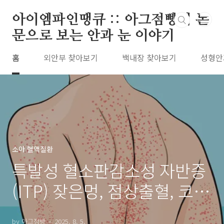
본문 바로가기
아이엠파인땡큐 :: 아그점빵의 논
문으로 보는 안과 눈 이야기
홈
외안부 찾아보기
백내장 찾아보기
성형안
소아 혈액질환
특발성 혈소판감소성 자반증
(ITP) 잦은멍, 점상출혈, 코
피, 급성 만성 나이
by 아그점빵
2025. 8. 5.