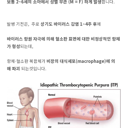
보통 2~6세의 소아에서 성별 무관 (M = F) 하게 발생
합니다.
발병 기전은, 주로
상기도 바이러스 감염 1~4주 후
에
바이러스 항원 자극에 의해 혈소판 표면에 대한 비정상적인 항체
가 형성
되는데,
항체-혈소판 복합체가
비장의 대식세포(macrophage)에 의
해 파괴
되는것입니다.