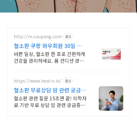
http://m.coupang.com
광고
혈소판 쿠팡 와우회원 30일 무
료반품
바쁜 일상, 혈소판 한 포로 간편하게
건강을 관리하세요. 몸 컨디션 관리
에 필요한 홍삼, 쿠팡에서 빠르고 안
전하게 받으세요.
https://www.heal-o.io/
광고
혈소판 무료상담 암 관련 궁금증
은 힐오에서
혈소판 관련 질문 15초면 끝! 의학자
료 기반 무료 상담 암 관련 궁금증은
힐오에서