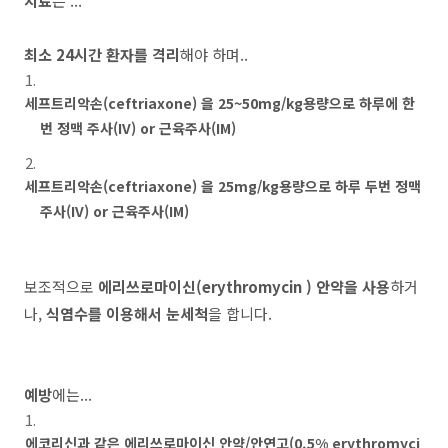
치료
는 ...
최소 24시간 환자를 격리
해야 하며..
세프트리악손(ceftriaxone) 을 25~50mg/kg용량으로 하루에 한
번 정맥 주사(IV) or 근육주사(IM)
세프트리악손(ceftriaxone) 을 25mg/kg용량으로 하루 두번 정맥
주사(IV) or 근육주사(IM)
보조적으로
에리쓰로마이신(erythromycin ) 안약을 사용
하거
나,
식염수를 이용해서 눈세척
을 합니다.
예방
에는...
에코리신과 같은 에리쓰로마이신 안약/안연고(0.5% erythromyci