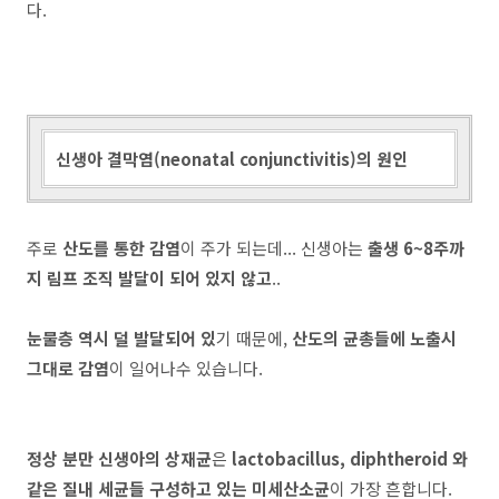
다.
신생아 결막염(neonatal conjunctivitis)의 원인
주로
산도를 통한 감염
이 주가 되는데... 신생아는
출생 6~8주까
지 림프 조직 발달이 되어 있지 않고
..
눈물층 역시 덜 발달되어 있
기 때문에,
산도의 균총들에 노출시
그대로 감염
이 일어나수 있습니다.
정상 분만 신생아의 상재균
은
lactobacillus, diphtheroid 와
같은 질내 세균들 구성하고 있는 미세산소균
이 가장 흔합니다.