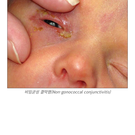
비임균성 결막염(Non-gonococcal conjunctivitis)