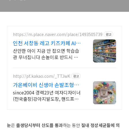
의 원인, 진단, 치료
https://m.place.naver.com/place/1493505739
광고
인천 서창동 레고 키즈카페 AI시
대 집중력 창의력 필수
산만한 아이 지금 안 잡으면 학습습
관 무너집니다 손놀이로 반드시 바
꿔주세요 집중력과 창의력을 키울
수 있는 키즈카페, 부모님도 업무나
휴식을 취할 수 있어요
http://pf.kakao.com/_TTJwK
광고
가온베이비 신생아 손발조형물
11가지 색상 국내 첫 출시
since2004 경력23년 여자디자이너
(전국출장)강아지발도장, 핸드프린
팅,탯줄
눈
은
출생당시부터 산도를 통과
하는 동안
질내 정상세균들에 의