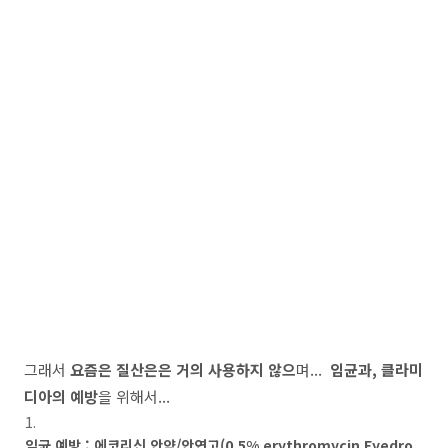
그래서
요즘은 질산은은 거의 사용하지 않으
며...
임균과, 클라미
디아의 예방
을 위해서...
임균 예방
: 에코리신 안약/안연고(0.5% erythromycin Eyedro