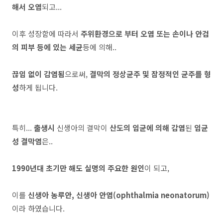
해서 오염
되고...
이후 성장함에 따라서
주위환경으로 부터 오염 또는 손이나 안검
의 피부 등에 있는 세균
등에 의해..
끊임 없이 감염됨
으로써,
결막의 정상균주 및 잠정적인 균주를 형
성
하게 됩니다.
특히...
출생시
신생아의 결막이
산도의 임균에 의해 감염
된
임균
성 결막염
은..
1990년대 초기만 해도 실명의 주요한 원인
이 되고,
이를
신생아 농루안, 신생아 안염(ophthalmia neonatorum)
이라 하였습니다.