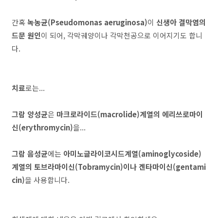
간혹
녹농균(Pseudomonas aeruginosa)
이
신생아 결막염의
드문 원인
이 되어, 각막궤양이나 각막천공으로 이어지기도 합니
다.
치료
로는...
그람 양성균
은
마크로라이드(macrolide)계열의 에리쓰로마이
신(erythromycin)
을...
그람 음성균
에는
아미노글라이코시드계열(aminoglycoside)
계열의 토브라마이신(Tobramycin)이나 겐타마이신(gentami
cin)
을 사용합니다.