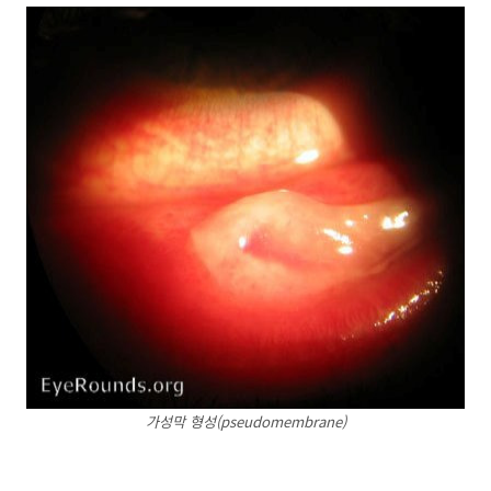
가성막 형성(pseudomembrane)