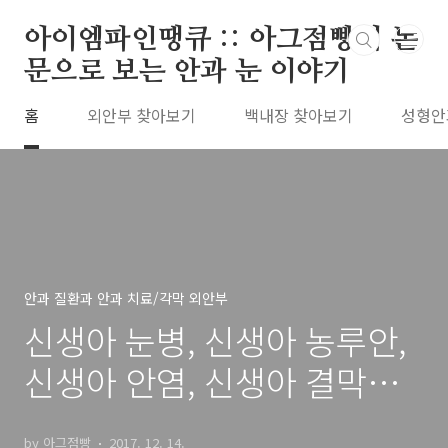
본문 바로가기
아이엠파인땡큐 :: 아그점빵의 논
문으로 보는 안과 눈 이야기
홈
외안부 찾아보기
백내장 찾아보기
성형안
안과 질환과 안과 치료/각막 외안부
신생아 눈병, 신생아 농루안,
신생아 안염, 신생아 결막염
(neonatal conjunctivitis)
by 아그점빵
2017. 12. 14.