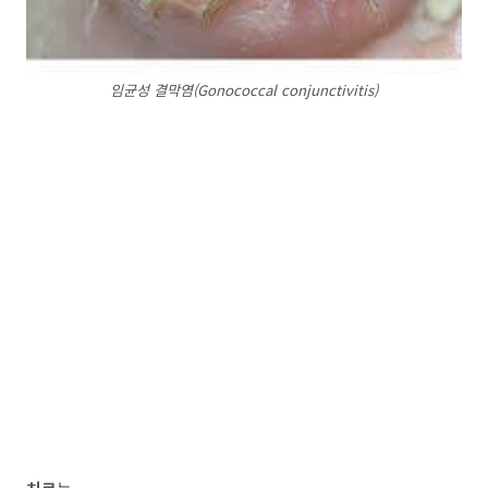
임균성 결막염(Gonococcal conjunctivitis)