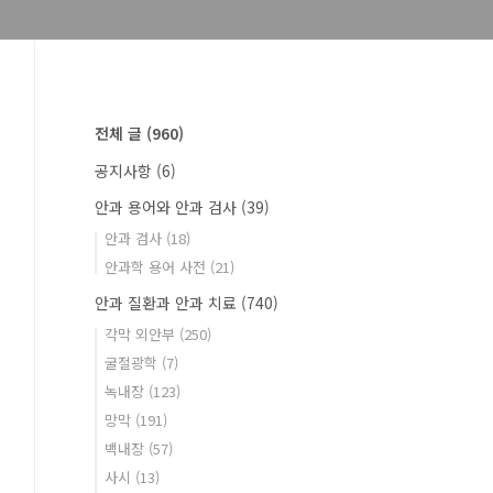
전체 글
(960)
공지사항
(6)
안과 용어와 안과 검사
(39)
안과 검사
(18)
안과학 용어 사전
(21)
안과 질환과 안과 치료
(740)
각막 외안부
(250)
굴절광학
(7)
녹내장
(123)
망막
(191)
백내장
(57)
사시
(13)