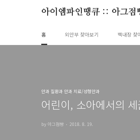
본문 바로가기
아이엠파인땡큐 :: 아그점
홈
외안부 찾아보기
백내장 찾
안과 질환과 안과 치료/성형안과
어린이, 소아에서의 세균성 
by 아그점빵
2018. 8. 19.