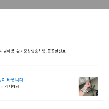
 재발예방, 환자중심맞춤처방, 꼼꼼한진료
생이 바뀝니다
 글 삭제예정