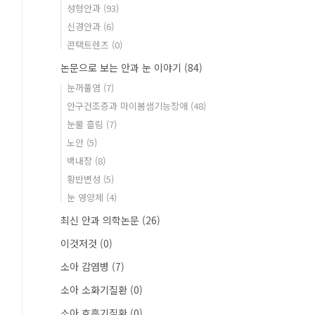
성형안과
(93)
신경안과
(6)
콘택트렌즈
(0)
논문으로 보는 안과 눈 이야기
(84)
눈꺼풀염
(7)
안구건조증과 마이봄샘기능장애
(48)
눈물 흘림
(7)
노안
(5)
백내장
(8)
황반변성
(5)
눈 영양제
(4)
최신 안과 의학논문
(26)
이것저것
(0)
소아 감염병
(7)
소아 소화기질환
(0)
소아 호흡기질환
(0)