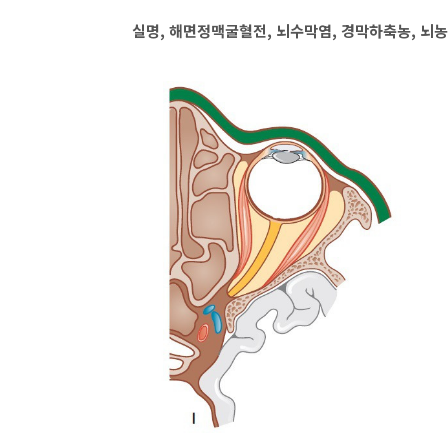
실명, 해면정맥굴혈전, 뇌수막염, 경막하축농, 뇌