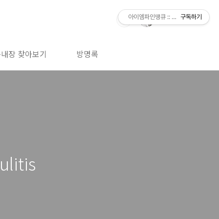
아이엠파인땡큐 :: 아그점빵의 논문으로
구독하기
녹내장 찾아보기
방명록
itis