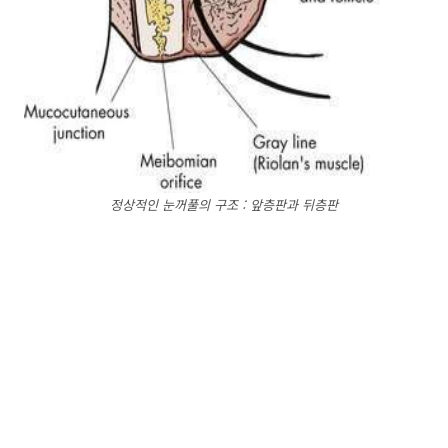
정상적인 눈꺼풀의 구조 : 앞층판과 뒤층판