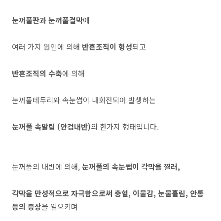
눈꺼풀판과 눈꺼풀결막
에
여러 가지 원인에 의해
반흔조직이 형성
되고
반흔조직의 수축
에 의해
눈꺼풀테두리와 속눈썹이 내회전되어 발생하는
눈꺼풀 속말림 (안검내반)
의 한가지 형태입니다.
눈꺼풀의 내반에 의해,
눈꺼풀의 속눈썹이 각막을 찔러,
각막을 만성적으로 자극함으로써 충혈, 이물감, 눈물흘림, 안통
등의 증상
을 일으키며