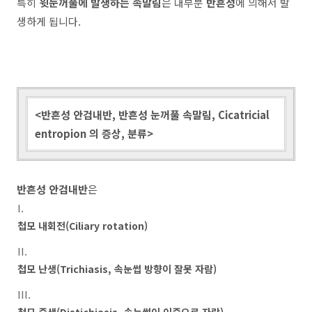
특히
윗눈꺼풀에 발생하는 속말림
은 대부분
반흔성
에 의해서 발
생하게 됩니다.
<반흔성 안검내반, 반흔성 눈꺼풀 속말림, Cicatricial
entropion 의 증상, 분류>
반흔성 안검내반
은
첩모 내회전(Ciliary rotation)
첩모 난생(Trichiasis, 속눈썹 방향이 잘못 자람)