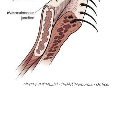
점막피부경계(MCJ)와 마이봄샘(Meibomian Orifice)