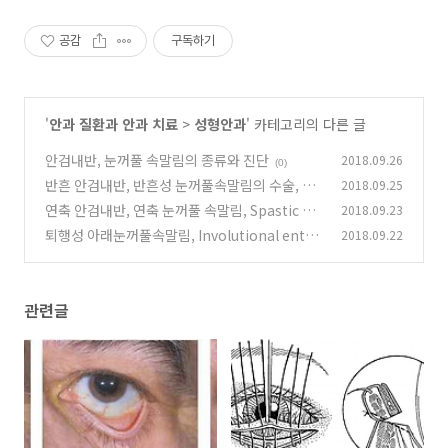
공감
구독하기
'
안과 질환과 안과 치료
>
성형안과
' 카테고리의 다른 글
안검내반, 눈꺼풀 속말림의 종류와 진단
2018.09.26
(0)
반흔 안검내반, 반흔성 눈꺼풀속말림의 수술, 치
2018.09.25
료
연축 안검내반, 연축 눈꺼풀 속말림, Spastic En
2018.09.23
(0)
tropion 의 증상, 임상양상, 치료
퇴행성 아래눈꺼풀속말림, Involutional entro
2018.09.22
(0)
pion 의 수술방법, 치료방법
(0)
관련글