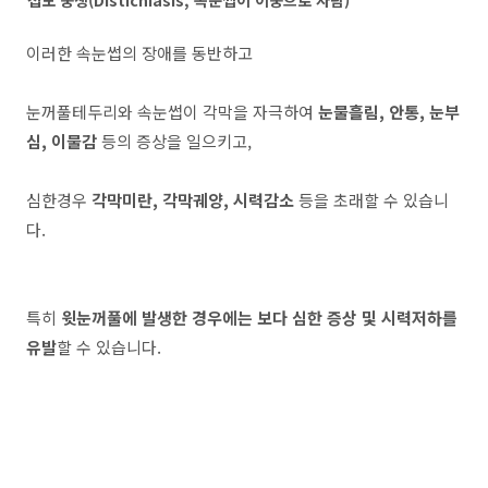
첩모 중생(Distichiasis, 속눈썹이 이중으로 자람)
이러한 속눈썹의 장애를 동반하고
눈꺼풀테두리와 속눈썹이 각막을 자극하여
눈물흘림, 안통, 눈부
심, 이물감
등의 증상을 일으키고,
심한경우
각막미란, 각막궤양, 시력감소
등을 초래할 수 있습니
다.
특히
윗눈꺼풀에 발생한 경우에는 보다 심한 증상 및 시력저하를
유발
할 수 있습니다.