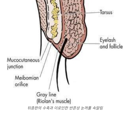
뒤층판의 수축과 이로인한 반흔성 눈꺼풀 속말림