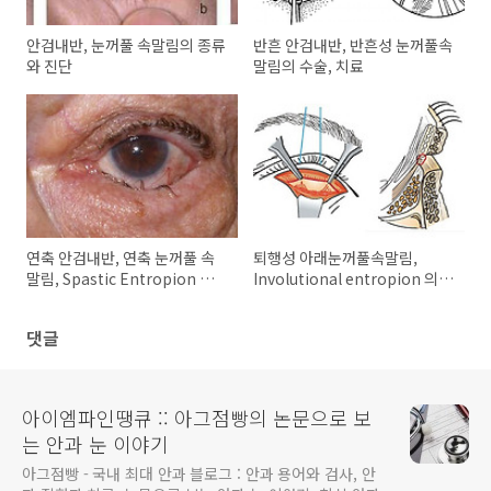
안검내반, 눈꺼풀 속말림의 종류
반흔 안검내반, 반흔성 눈꺼풀속
와 진단
말림의 수술, 치료
연축 안검내반, 연축 눈꺼풀 속
퇴행성 아래눈꺼풀속말림,
말림, Spastic Entropion 의
Involutional entropion 의
증상, 임상양상, 치료
수술방법, 치료방법
댓글
아이엠파인땡큐 :: 아그점빵의 논문으로 보
는 안과 눈 이야기
아그점빵 - 국내 최대 안과 블로그 : 안과 용어와 검사, 안