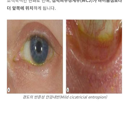
조직학적인 변화로 인해,
점막피부경계부(MCJ)가 마이봄샘보다
더 앞쪽에 위치
하게 됩니다.
경도의 반흔성 안검내반(Mild cicatricial entropion)