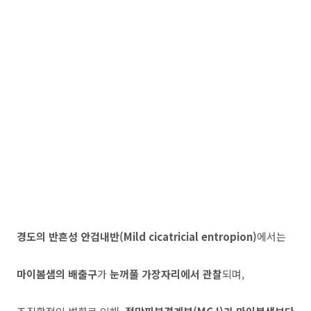
경도의 반흔성 안검내반(Mild cicatricial entropion)
에서는
마이봄샘의 배출구
가
눈꺼풀 가장자리에서 관찰
되며,