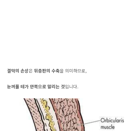
결막의 손상
은
뒤층판의 수축
을 의미하므로,
눈꺼풀 테가 안쪽으로 말리는 것
입니다.