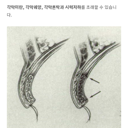
각막미란, 각막궤양, 각막혼탁과 시력저하
를 초래할 수 있습니
다.