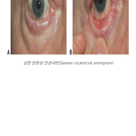
심한 반흔성 안검내반(Severe cicatricial entropion)