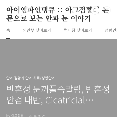
본문 바로가기
아이엠파인땡큐 :: 아그점빵의 논
문으로 보는 안과 눈 이야기
홈
외안부 찾아보기
백내장 찾아보기
성형안
안과 질환과 안과 치료/성형안과
반흔성 눈꺼풀속말림, 반흔성
안검 내반, Cicatricial
entropion 의 원인, 기전, 증
by 아그점빵
2018. 9. 24.