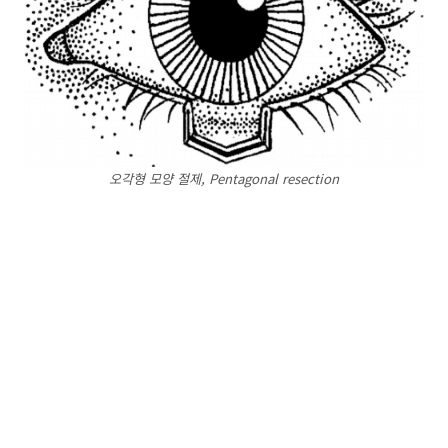
오각형 모양 절제, Pentagonal resection