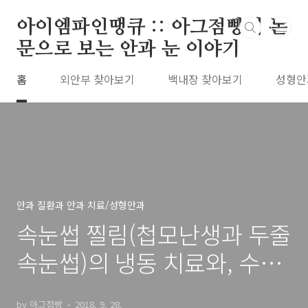
본문 바로가기
아이엠파인땡큐 :: 아그점빵의 논
문으로 보는 안과 눈 이야기
홈
외안부 찾아보기
백내장 찾아보기
성형안
안과 질환과 안과 치료/성형안과
속눈썹 찔림(첩모난생과 두줄
속눈썹)의 냉동 치료와, 수술
적 치료
by 아그점빵
2018. 9. 28.