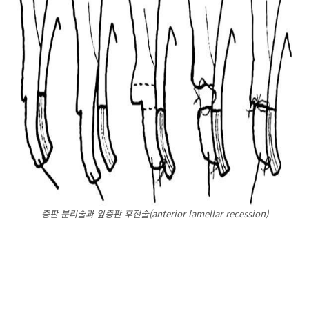
층판 분리술과 앞층판 후전술(anterior lamellar recession)