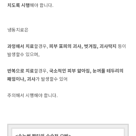
치도록 시행
해야 합니다.
냉동치료은
과잉해서 치료
할경우,
피부 표피의 괴사, 벗겨짐, 괴사딱지
등이
발생할수 있으며,
반복으로 치료
할경우,
국소적인 피부 얇아짐, 눈꺼풀 테두리의
패임이나, 괴사
가 발생할수 있어
주의해서 시행해야 합니다.
<속눈썹 찔림의 수술적 요법>