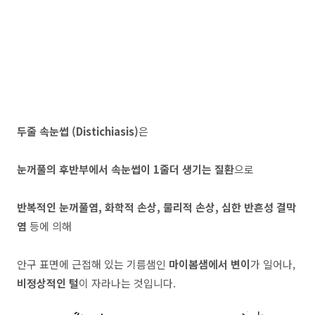
두줄 속눈썹 (Distichiasis)
은
눈꺼풀의 후반부에서 속눈썹이 1줄더 생기는 질환
으로
반복적인 눈꺼풀염, 화학적 손상, 물리적 손상, 심한 반흔성 결막
염
등에 의해
안구 표면에 근접해 있는 기름샘인
마이봄샘에서 변이
가 일어나,
비정상적인 털
이 자라나는 것입니다.