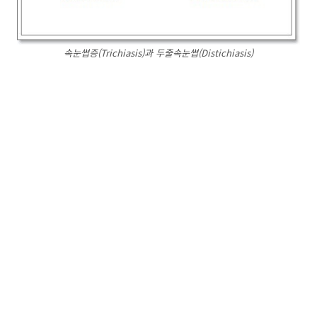
속눈썹증(Trichiasis)과 두줄속눈썹(Distichiasis)