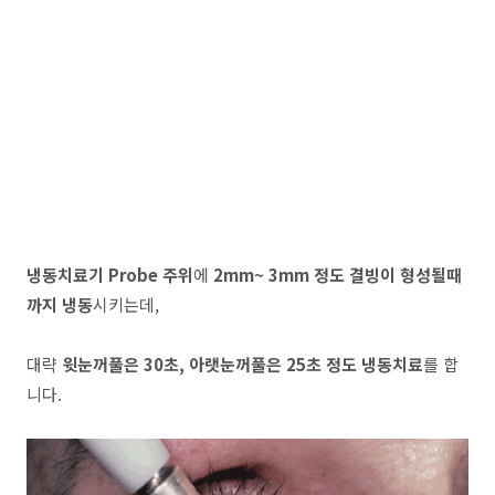
냉동치료기 Probe 주위
에
2mm~ 3mm 정도 결빙이 형성될때
까지 냉동
시키는데,
대략
윗눈꺼풀은 30초, 아랫눈꺼풀은 25초 정도 냉동치료
를 합
니다.