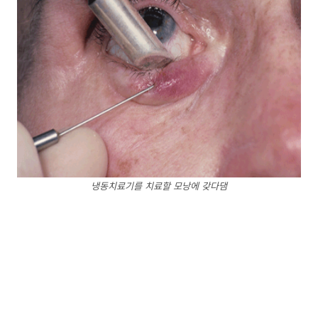
냉동치료기를 치료할 모낭에 갖다댐