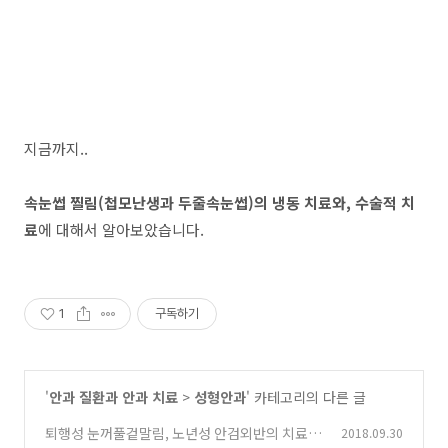
지금까지..
속눈썹 찔림(첩모난생과 두줄속눈썹)의 냉동 치료와, 수술적 치
료
에 대해서 알아보았습니다.
1
구독하기
'
안과 질환과 안과 치료
>
성형안과
' 카테고리의 다른 글
퇴행성 눈꺼풀겉말림, 노년성 안검외반의 치료방
2018.09.30