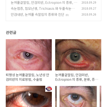
법, 수술법
눈꺼풀겉말림, 안검외반, Ectropion 의 종류, 분
2018.09.29
(0)
류, 증상, 임상양상
속눈썹증, 첩모난생, Trichiasis 와 두줄속눈썹,
2018.09.27
(0)
첩모 중생, Distichiasis
안검내반, 눈꺼풀 속말림의 종류와 진단
2018.09.26
(1)
(0)
관련글
퇴행성 눈꺼풀겉말림, 노년성 안
눈꺼풀겉말림, 안검외반,
검외반의 치료방법, 수술법
Ectropion 의 종류, 분류, 증상,
임상양상