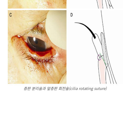
층판 분리술과 앞층판 회전술(cilia rotating suture)