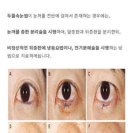
두줄속눈썹
이 눈꺼풀 전반에 걸쳐서 존재하는 경우에는,
눈꺼풀 층판 분리술을 시행
하여, 앞층판과 뒤층판을 분리한뒤,
비정상적인 뒤층판에 냉동요법이나, 전기분해술을 시행
하는 방
법으로 치료하게됩니다.