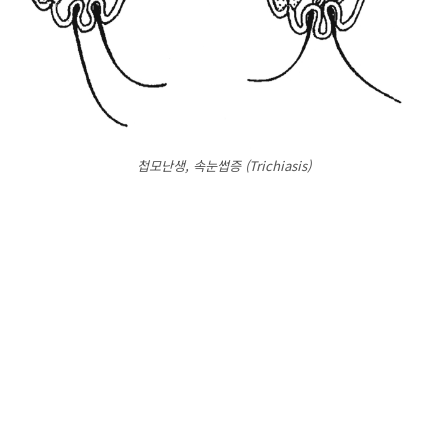
첩모난생, 속눈썹증 (Trichiasis)