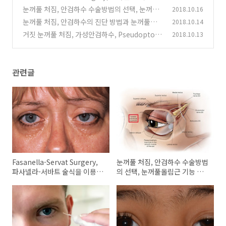
술식을 이용한 눈꺼풀 처짐의 수술
눈꺼풀 처짐, 안검하수 수술방법의 선택, 눈꺼풀
2018.10.16
(0)
올림근 기능 평가와, 눈꺼풀처짐 정도 평가
눈꺼풀 처짐, 안검하수의 진단 방법과 눈꺼풀각
2018.10.14
(0)
막반사간거리(Margin Reflex Distance, MR
거짓 눈꺼풀 처짐, 가성안검하수, Pseudoptosi
2018.10.13
D)
s, 기계성 눈꺼풀 처짐, 기계성안검하수, Mecha
(0)
nical ptosis
(0)
관련글
Fasanella-Servat Surgery,
눈꺼풀 처짐, 안검하수 수술방법
파사넬라-서바트 술식을 이용한
의 선택, 눈꺼풀올림근 기능 평
눈꺼풀 처짐의 수술
가와, 눈꺼풀처짐 정도 평가