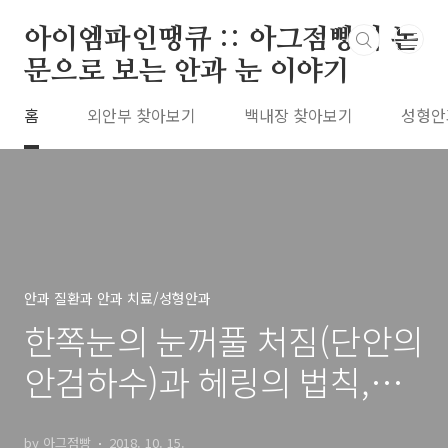
본문 바로가기
아이엠파인땡큐 :: 아그점빵의 논
문으로 보는 안과 눈 이야기
홈
외안부 찾아보기
백내장 찾아보기
성형안
안과 질환과 안과 치료/성형안과
한쪽눈의 눈꺼풀 처짐(단안의
안검하수)과 헤링의 법칙,
Hering's law
by 아그점빵
2018. 10. 15.