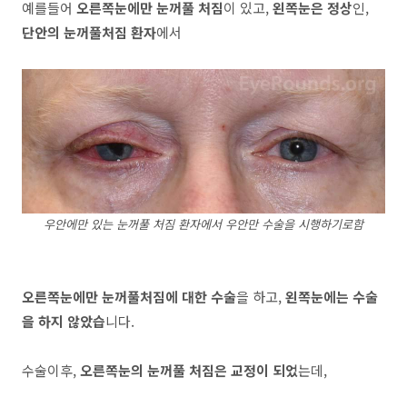
예를들어
오른쪽눈에만 눈꺼풀 처짐
이 있고,
왼쪽눈은 정상
인,
단안의 눈꺼풀처짐 환자
에서
우안에만 있는 눈꺼풀 처짐 환자에서 우안만 수술을 시행하기로함
오른쪽눈에만 눈꺼풀처짐에 대한 수술
을 하고,
왼쪽눈에는 수술
을 하지 않았습
니다.
수술이후,
오른쪽눈의 눈꺼풀 처짐은 교정이 되었
는데,