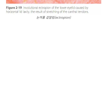
눈꺼풀 겉말림(ectropion)