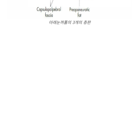
아래눈꺼풀의 3개의 층판