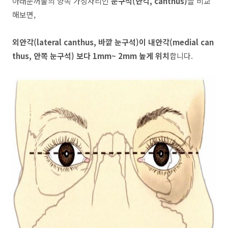
아래눈꺼풀의 양쪽 가장자리인
눈구석(안각, canthus)
을 비교
해보면,
외안각(lateral canthus, 바깥 눈구석)이 내안각(medial can
thus, 안쪽 눈구석) 보다 1mm~ 2mm 높게 위치
합니다.