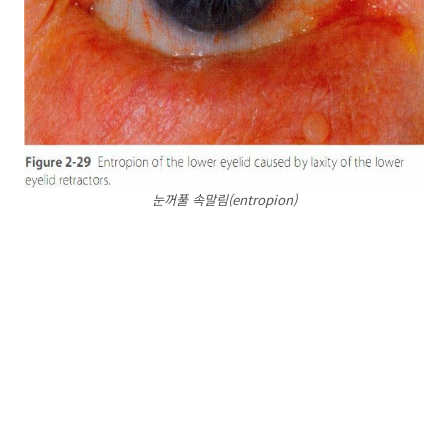
눈꺼풀 속말림(entropion)