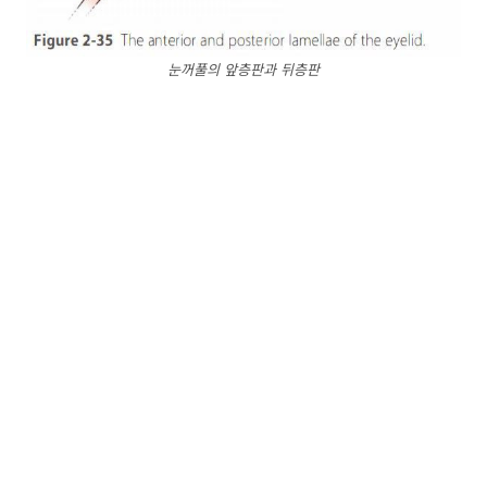
눈꺼풀의 앞층판과 뒤층판