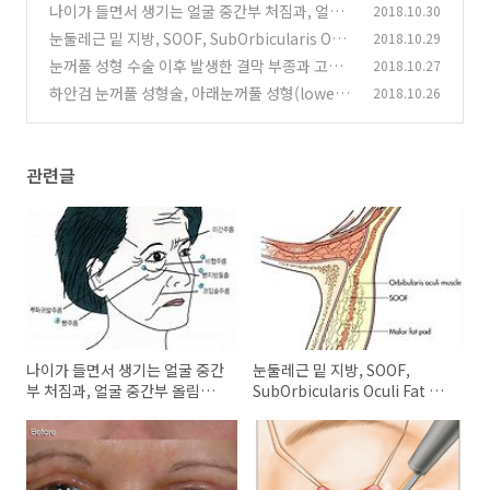
나이가 들면서 생기는 얼굴 중간부 처짐과, 얼굴
2018.10.30
중간부 올림술, Mid Face Lift 와 SOOF Lift
눈둘레근 밑 지방, SOOF, SubOrbicularis Ocul
2018.10.29
(0)
i Fat 와 SMAS, Superficial Muscular Aponeu
눈꺼풀 성형 수술 이후 발생한 결막 부종과 고주
2018.10.27
rotic System
파 전기 치료(electrosurgery)
(0)
하안검 눈꺼풀 성형술, 아래눈꺼풀 성형(lower
2018.10.26
(8)
blepharoplasty)의 부작용, 합병증
(1)
관련글
나이가 들면서 생기는 얼굴 중간
눈둘레근 밑 지방, SOOF,
부 처짐과, 얼굴 중간부 올림술,
SubOrbicularis Oculi Fat 와
Mid Face Lift 와 SOOF Lift
SMAS, Superficial Muscular
Aponeurotic System