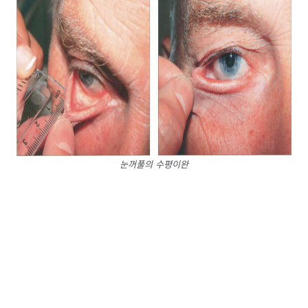
눈꺼풀의 수평이완