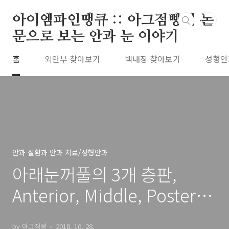
본문 바로가기
아이엠파인땡큐 :: 아그점빵의 논
문으로 보는 안과 눈 이야기
홈
외안부 찾아보기
백내장 찾아보기
성형안
안과 질환과 안과 치료/성형안과
아래눈꺼풀의 3개 층판,
Anterior, Middle, Posterior
Lamella of Lower lid 과 정
by 아그점빵
2018. 10. 28.