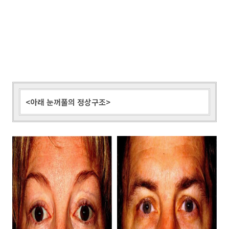
<아래 눈꺼풀의 정상구조>