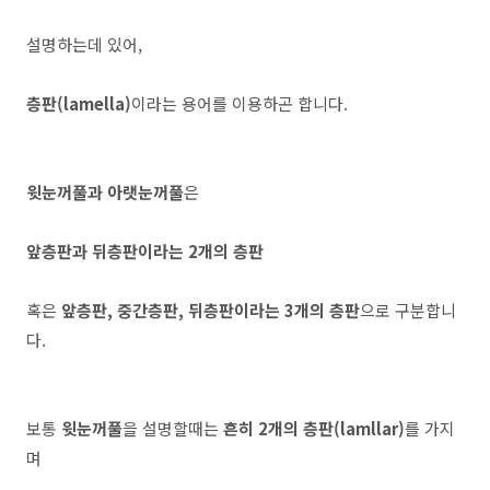
설명하는데 있어,
층판(lamella)
이라는 용어를 이용하곤 합니다.
윗눈꺼풀과 아랫눈꺼풀
은
앞층판과 뒤층판이라는 2개의 층판
혹은
앞층판, 중간층판, 뒤층판이라는 3개의 층판
으로 구분합니
다.
보통
윗눈꺼풀
을 설명할때는
흔히 2개의 층판(lamllar)
를 가지
며