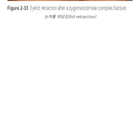
눈꺼풀 뒤당김(lid retraction)