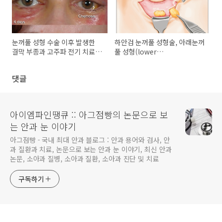
눈꺼풀 성형 수술 이후 발생한
하안검 눈꺼풀 성형술, 아래눈꺼
결막 부종과 고주파 전기 치료
풀 성형(lower
(electrosurgery)
blepharoplasty)의 부작용, 합
병증
댓글
아이엠파인땡큐 :: 아그점빵의 논문으로 보
는 안과 눈 이야기
아그점빵 - 국내 최대 안과 블로그 : 안과 용어와 검사, 안
과 질환과 치료, 논문으로 보는 안과 눈 이야기, 최신 안과
논문, 소아과 질병, 소아과 질환, 소아과 진단 및 치료
구독하기