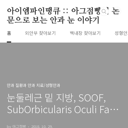
본문 바로가기
아이엠파인땡큐 :: 아그점빵의 논
문으로 보는 안과 눈 이야기
홈
외안부 찾아보기
백내장 찾아보기
성형안
안과 질환과 안과 치료/성형안과
눈둘레근 밑 지방, SOOF,
SubOrbicularis Oculi Fat
와 SMAS, Superficial
by 아그점빵
2018. 10. 29.