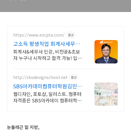
Muscular Aponeurotic
System
https://www.ezcpta.com/
광고
고소득 평생직업 회계사세무사
합격생들이 선택한 학원
회계사&세무사 인강, 비전공&초보
자 누구나 시작하고 합격 가능! 입문
서 무료제공
http://sbsdesignschool.net
광고
SBS아카데미컴퓨터학원김민지
커리큘럼/수강료문의
웹디자인, 포토샵, 일러스트. 컴퓨터
자격증은 SBS아카데미 컴퓨터학원
과 함께
눈둘레근 밑 지방,