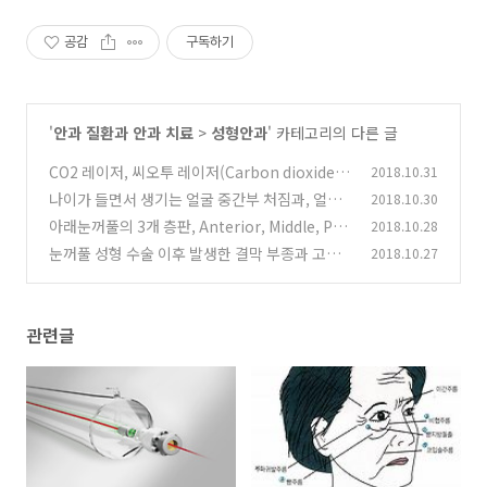
공감
구독하기
'
안과 질환과 안과 치료
>
성형안과
' 카테고리의 다른 글
CO2 레이저, 씨오투 레이저(Carbon dioxide la
2018.10.31
ser)를 이용한 눈꺼풀 성형술, 미용 수술
나이가 들면서 생기는 얼굴 중간부 처짐과, 얼굴
2018.10.30
(1)
중간부 올림술, Mid Face Lift 와 SOOF Lift
아래눈꺼풀의 3개 층판, Anterior, Middle, Pos
2018.10.28
(0)
terior Lamella of Lower lid 과 정상 구조
눈꺼풀 성형 수술 이후 발생한 결막 부종과 고주
2018.10.27
(1)
파 전기 치료(electrosurgery)
(8)
관련글