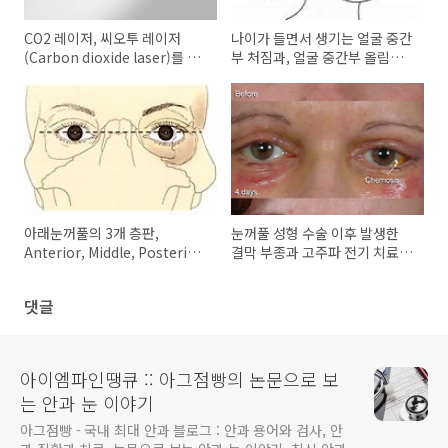
CO2 레이저, 씨오투 레이저
나이가 들면서 생기는 얼굴 중간
(Carbon dioxide laser)를 이
부 처짐과, 얼굴 중간부 올림술,
용한 눈꺼풀 성형술, 미용 수술
Mid Face Lift 와 SOOF Lift
아래눈꺼풀의 3개 층판,
눈꺼풀 성형 수술 이후 발생한
Anterior, Middle, Posterior
결막 부종과 고주파 전기 치료
Lamella of Lower lid 과 정상
(electrosurgery)
구조
댓글
아이엠파인땡큐 :: 아그점빵의 논문으로 보
는 안과 눈 이야기
아그점빵 - 국내 최대 안과 블로그 : 안과 용어와 검사, 안