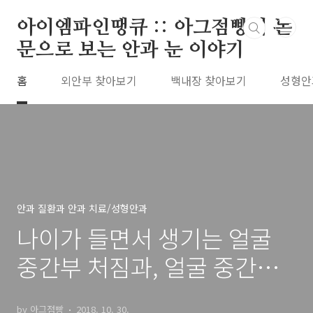
본문 바로가기
아이엠파인땡큐 :: 아그점빵의 논
문으로 보는 안과 눈 이야기
홈
외안부 찾아보기
백내장 찾아보기
성형안
안과 질환과 안과 치료/성형안과
나이가 들면서 생기는 얼굴
중간부 처짐과, 얼굴 중간부
올림술, Mid Face Lift 와
by 아그점빵
2018. 10. 30.