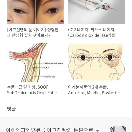
[아그점빵의 눈 이야기] 성형안
CO2 레이저, 씨오투 레이저
과 안성형 질환 찾아보기~
(Carbon dioxide laser)를 이
용한 눈꺼풀 성형술, 미용 수술
눈둘레근 밑 지방, SOOF,
아래눈꺼풀의 3개 층판,
SubOrbicularis Oculi Fat 와
Anterior, Middle, Posterior
SMAS, Superficial Muscular
Lamella of Lower lid 과 정상
Aponeurotic System
구조
댓글
아이엠파인땡큐 :: 아그점빵의 논문으로 보