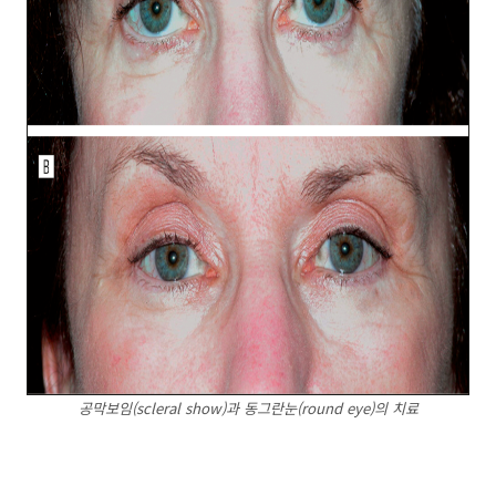
공막보임(scleral show)과 동그란눈(round eye)의 치료