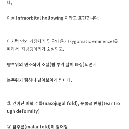
데,
이를
Infraorbital hollowing
이라고 표현합니다.
이처럼 안와 가장자리 및 광대융기(zygomatic eminence)를
따라서 지방덩어리가 소실되고,
뺨부위의 연조직이 소실(뺨 부위 살이 빠짐)
되면서
눈주위가 휑하니 넓어보이게
됩니다.
② 깊어진 비협 주름(nasojugal fold), 눈물골 변형(tear tro
ugh deformity)
③ 뺨주름(malar fold)이 깊어짐