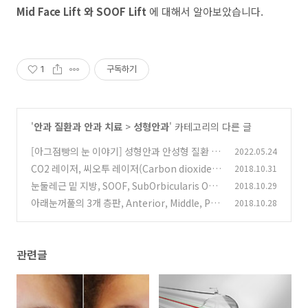
Mid Face Lift 와 SOOF Lift
에 대해서 알아보았습니다.
1
구독하기
'
안과 질환과 안과 치료
>
성형안과
' 카테고리의 다른 글
[아그점빵의 눈 이야기] 성형안과 안성형 질환 찾
2022.05.24
아보기~
CO2 레이저, 씨오투 레이저(Carbon dioxide la
2018.10.31
(1)
ser)를 이용한 눈꺼풀 성형술, 미용 수술
눈둘레근 밑 지방, SOOF, SubOrbicularis Ocul
2018.10.29
(1)
i Fat 와 SMAS, Superficial Muscular Aponeu
아래눈꺼풀의 3개 층판, Anterior, Middle, Pos
2018.10.28
rotic System
terior Lamella of Lower lid 과 정상 구조
(0)
(1)
관련글