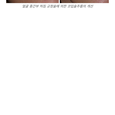
얼굴 중간부 처짐 교정술에 의한 코입술주름의 개선