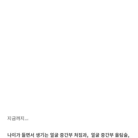
지금까지...
나이가 들면서 생기는 얼굴 중간부 처짐과, 얼굴 중간부 올림술,