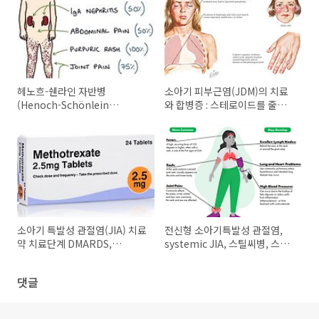
헤노흐-쉔라인 자반병
소아기 피부근염(JDM)의 치료
(Henoch-Schönlein
와 합병증 : 스테로이드를 줄이
Purpura, HSP) : 자반, 복통, 관
는 전략과 폐렴 예방까지
절통 신장침범 단백뇨 혈뇨, IgA
vasculitis 혈관염
소아기 특발성 관절염(JIA) 치료
전신형 소아기특발성 관절염,
약 치료단계 DMARDS,
systemic JIA, 스틸씨병, 스틸
bDMARDS, TNF alpha 길항
병 & 다수관절형
제
Polyarthritis, polyarticular
댓글
JIA