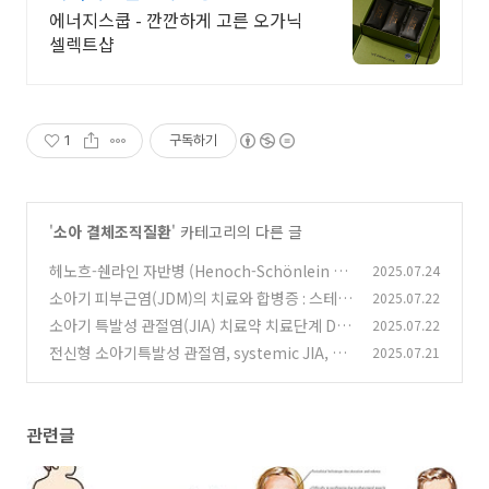
에너지스쿱 - 깐깐하게 고른 오가닉
셀렉트샵
1
구독하기
'
소아 결체조직질환
' 카테고리의 다른 글
헤노흐-쉔라인 자반병 (Henoch-Schönlein Pu
2025.07.24
rpura, HSP) : 자반, 복통, 관절통 신장침범 단백
소아기 피부근염(JDM)의 치료와 합병증 : 스테로
2025.07.22
뇨 혈뇨, IgA vasculitis 혈관염
이드를 줄이는 전략과 폐렴 예방까지
(0)
소아기 특발성 관절염(JIA) 치료약 치료단계 DM
2025.07.22
(0)
ARDS, bDMARDS, TNF alpha 길항제
전신형 소아기특발성 관절염, systemic JIA, 스
2025.07.21
(1)
틸씨병, 스틸병 & 다수관절형 Polyarthritis, p
olyarticular JIA
(2)
관련글