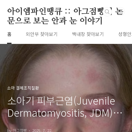
본문 바로가기
아이엠파인땡큐 :: 아그점빵의 논
문으로 보는 안과 눈 이야기
홈
외안부 찾아보기
백내장 찾아보기
성형안
소아 결체조직질환
소아기 피부근염(Juvenile
Dermatomyositis, JDM) :
피부 발진 및 근력저하 진단
by 아그점빵
2025. 7. 22.