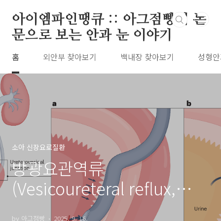
본문 바로가기
아이엠파인땡큐 :: 아그점빵의 논
문으로 보는 안과 눈 이야기
홈
외안부 찾아보기
백내장 찾아보기
성형안
소아 신장요로질환
방광요관역류
(Vesicoureteral reflux,
VUR) 원인 증상 가족력 유전
by 아그점빵
2025. 9. 16.