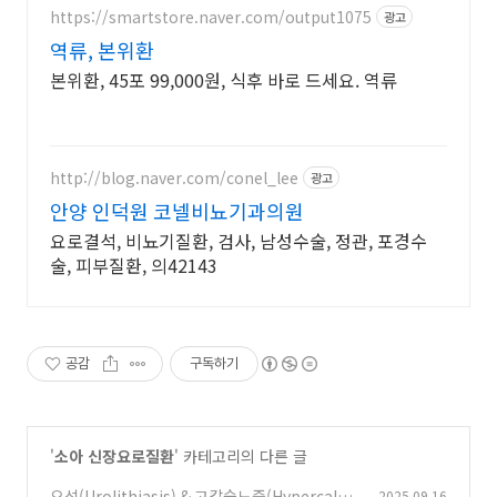
https://smartstore.naver.com/output1075
광고
역류, 본위환
본위환, 45포 99,000원, 식후 바로 드세요. 역류
http://blog.naver.com/conel_lee
광고
안양 인덕원 코넬비뇨기과의원
요로결석, 비뇨기질환, 검사, 남성수술, 정관, 포경수
술, 피부질환, 의42143
공감
구독하기
'
소아 신장요로질환
' 카테고리의 다른 글
요석(Urolithiasis) & 고칼슘뇨증(Hypercalciu
2025.09.16