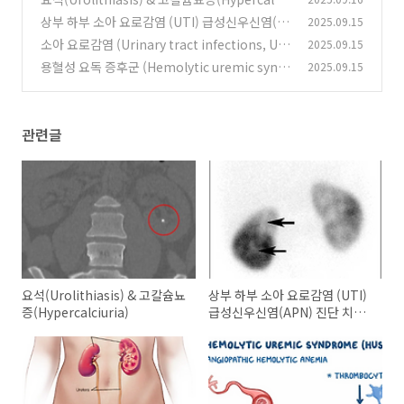
ria)
상부 하부 소아 요로감염 (UTI) 급성신우신염(A
2025.09.15
(0)
PN) 진단 치료 입원 항생제 DMSA 스캔
소아 요로감염 (Urinary tract infections, UT
2025.09.15
(1)
I)
용혈성 요독 증후군 (Hemolytic uremic syndr
2025.09.15
(0)
ome, HUS) – 검사 소견, 진단, 치료, 예후
(0)
관련글
요석(Urolithiasis) & 고칼슘뇨
상부 하부 소아 요로감염 (UTI)
증(Hypercalciuria)
급성신우신염(APN) 진단 치료
입원 항생제 DMSA 스캔