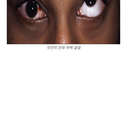
우안의 안와 하벽 골절