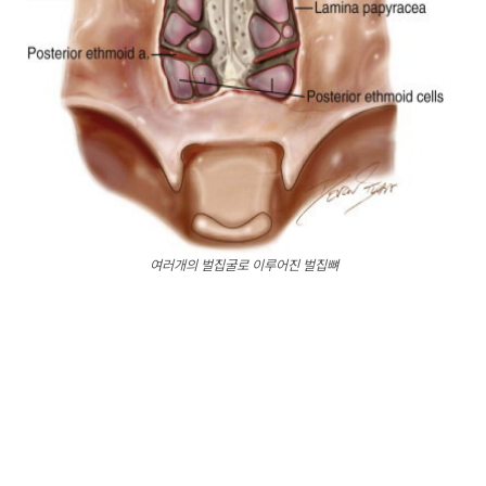
여러개의 벌집굴로 이루어진 벌집뼈