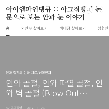
본문 바로가기
아이엠파인땡큐 :: 아그점빵의 논
문으로 보는 안과 눈 이야기
홈
외안부 찾아보기
백내장 찾아보기
성형안
안과 질환과 안과 치료/성형안과
안와 골절, 안와 파열 골절, 안
와 벽 골절 (Blow Out
Fracture, Blow Out Fx.,
by 아그점빵
2017. 11. 29.