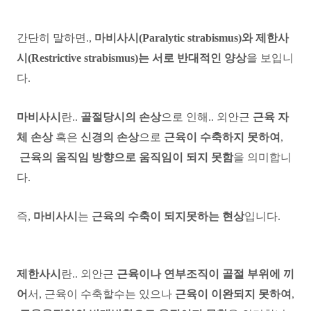
간단히 말하면.,
마비사시(Paralytic strabismus)와 제한사
시(Restrictive strabismus)는 서로 반대적인 양상
을 보입니
다.
마비사시
란..
골절당시의 손상
으로 인해.. 외안근
근육 자
체 손상
혹은
신경의 손상
으로
근육이 수축하지 못하여
,
근육의 움직임 방향으로 움직임이 되지 못함
을 의미합니
다.
즉,
마비사시
는
근육의 수축이 되지못하는 현상
입니다.
제한사시
란.. 외안근
근육이나 연부조직이 골절 부위에 끼
어
서, 근육이 수축할수는 있으나
근육이 이완되지 못하여
,