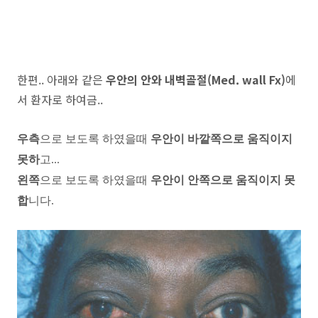
한편.. 아래와 같은
우안의 안와 내벽골절(Med. wall Fx)
에
서 환자로 하여금..
우측
으로 보도록 하였을때
우안이 바깥쪽으로 움직이지
못하
고...
왼쪽
으로 보도록 하였을때
우안이 안쪽으로 움직이지 못
합
니다.