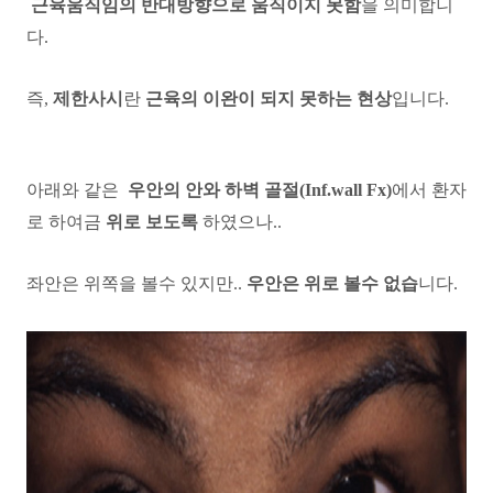
근육움직임의 반대방향으로 움직이지 못함
을 의미합니
다.
즉,
제한사시
란
근육의 이완이 되지 못하는 현상
입니다.
아래와 같은
우안의 안와 하벽 골절(Inf.wall Fx)
에서 환자
로 하여금
위로 보도록
하였으나..
좌안은 위쪽을 볼수 있지만..
우안은 위로 볼수 없습
니다.