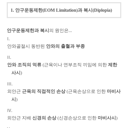
1. 안구운동제한(EOM Limitation)과 복시(Diplopia)
안구운동제한과 복시
의 원인은...
안와골절시 동반된
안와의 출혈과 부종
안와 조직의 억류
(근육이나 연부조직 끼임에 의한
제한
사시
)
외안근
근육의 직접적인 손상
(근육손상으로 인한
마비사
시
)
외안근 지배
신경의 손상
(신경손상으로 인한
마비사시
)