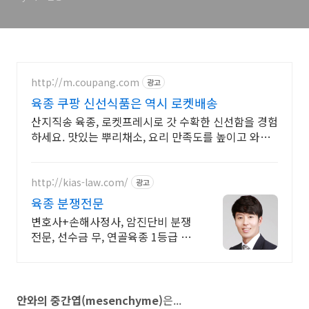
(rhabdomyosarcoma)
http://m.coupang.com
광고
육종 쿠팡 신선식품은 역시 로켓배송
산지직송 육종, 로켓프레시로 갓 수확한 신선함을 경험
하세요. 맛있는 뿌리채소, 요리 만족도를 높이고 와우
회원 무료배송도 누리세요!
http://kias-law.com/
광고
육종 분쟁전문
변호사+손해사정사, 암진단비 분쟁
전문, 선수금 무, 연골육종 1등급 분
쟁전문 무료상담, 변호사 손해사정
사가 소속된 로펌, 손사법인보다 저
렴하나 확률 높은 진행
안와의 중간엽(mesenchyme)
은...