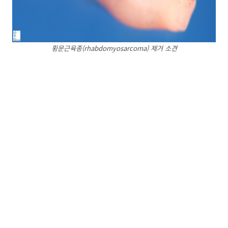
횡문근육종(rhabdomyosarcoma) 제거 소견