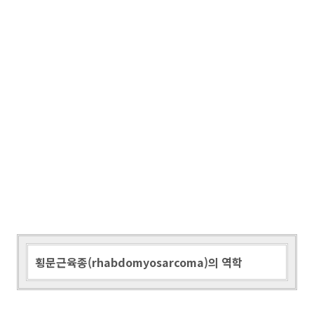
횡문근육종(rhabdomyosarcoma)의 역학