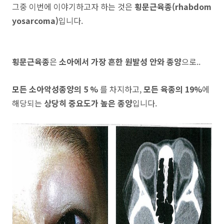
그중 이번에 이야기하고자 하는 것은
횡문근육종(rhabdom
yosarcoma)
입니다.
횡문근육종
은
소아에서 가장 흔한 원발성 안와 종양
으로..
모든 소아악성종양의 5 %
를 차지하고,
모든 육종의 19%
에
해당되는
상당히 중요도가 높은 종양
입니다.