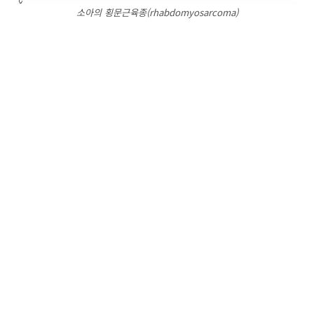
소아의 횡문근육종(rhabdomyosarcoma)