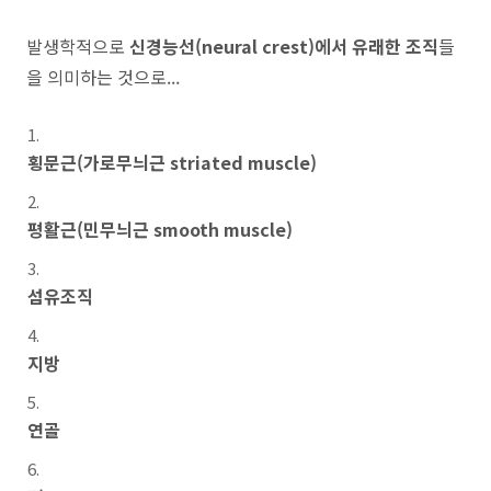
발생학적으로
신경능선(neural crest)에서 유래한 조직
들
을 의미하는 것으로...
횡문근(가로무늬근 striated muscle)
평활근(민무늬근 smooth muscle)
섬유조직
지방
연골