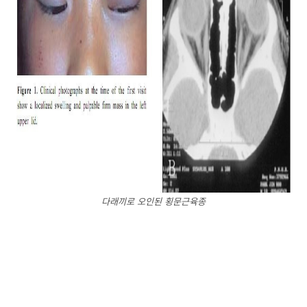
다래끼로 오인된 횡문근육종