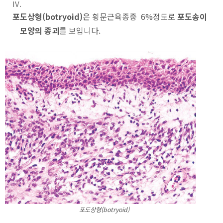
포도상형(botryoid)
은 횡문근육종중 6%정도로
포도송이
모양의 종괴
를 보입니다.
포도상형(botryoid)