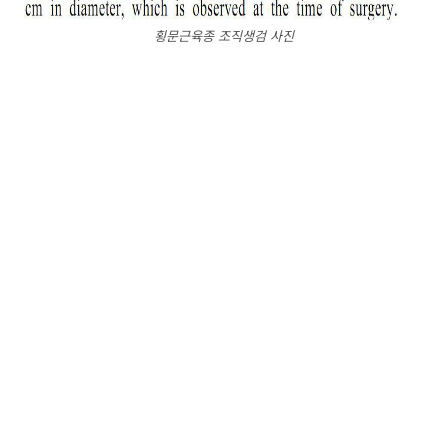
횡문근육종 조직생검 사진