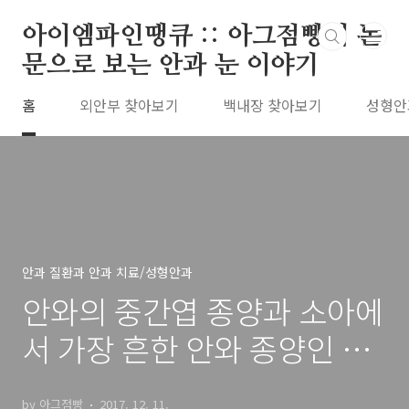
본문 바로가기
아이엠파인땡큐 :: 아그점빵의 논
문으로 보는 안과 눈 이야기
홈
외안부 찾아보기
백내장 찾아보기
성형안
안과 질환과 안과 치료/성형안과
안와의 중간엽 종양과 소아에
서 가장 흔한 안와 종양인 횡
문근육종
by 아그점빵
2017. 12. 11.