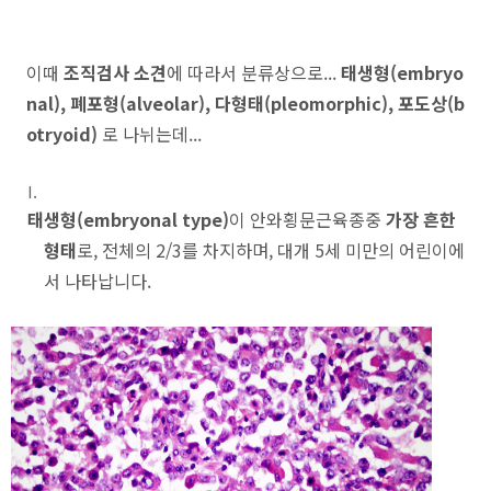
이때
조직검사 소견
에 따라서 분류상으로...
태생형(embryo
nal), 폐포형(alveolar), 다형태(pleomorphic), 포도상(b
otryoid)
로 나뉘는데...
태생형(embryonal type)
이 안와횡문근육종중
가장 흔한
형태
로, 전체의 2/3를 차지하며, 대개 5세 미만의 어린이에
서 나타납니다.