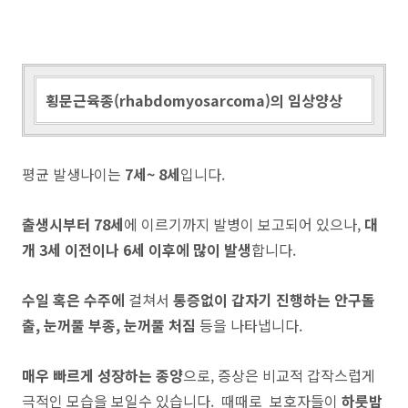
횡문근육종(rhabdomyosarcoma)의 임상양상
평균 발생나이는
7세~ 8세
입니다.
출생시부터 78세
에 이르기까지 발병이 보고되어 있으나,
대
개 3세 이전이나 6세 이후에 많이 발생
합니다.
수일 혹은 수주에
걸쳐서
통증없이 갑자기 진행하는 안구돌
출, 눈꺼풀 부종, 눈꺼풀 처짐
등을 나타냅니다.
매우 빠르게 성장하는 종양
으로, 증상은 비교적 갑작스럽게
극적인 모습을 보일수 있습니다. 때때로 보호자들이
하룻밤