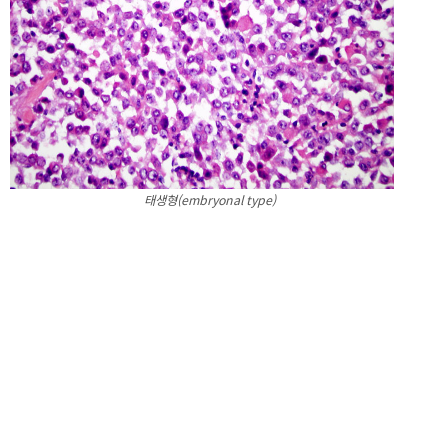
태생형(embryonal type)